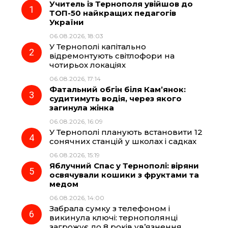
Учитель із Тернополя увійшов до
e
e
t
e
ТОП-50 найкращих педагогів
України
b
g
s
r
06.08.2026, 18:03
У Тернополі капітально
o
r
A
відремонтують світлофори на
чотирьох локаціях
06.08.2026, 17:14
o
a
p
Фатальний обгін біля Кам’янок:
судитимуть водія, через якого
k
m
p
загинула жінка
06.08.2026, 16:09
У Тернополі планують встановити 12
сонячних станцій у школах і садках
06.08.2026, 15:19
Яблучний Спас у Тернополі: віряни
освячували кошики з фруктами та
медом
06.08.2026, 14:00
Забрала сумку з телефоном і
викинула ключі: тернополянці
загрожує до 8 років ув’язнення