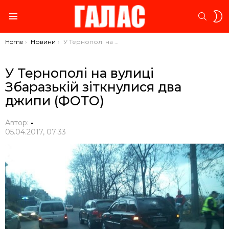
S
SEARC
S
Menu
You are here:
Home
Новини
У Тернополі на вулиці Збаразькій зіткнулися два джипи (ФОТО)
У Тернополі на вулиці
Збаразькій зіткнулися два
джипи (ФОТО)
Автор:
-
05.04.2017, 07:33