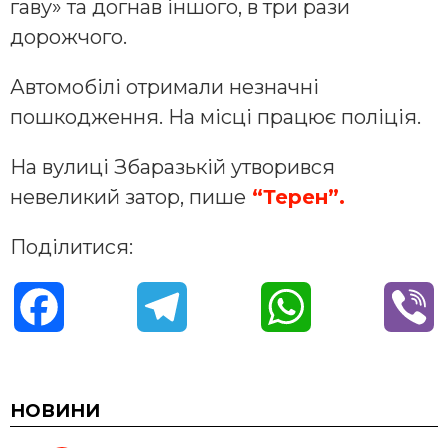
гаву» та догнав іншого, в три рази
дорожчого.
Автомобілі отримали незначні
пошкодження. На місці працює поліція.
На вулиці Збаразькій утворився
невеликий затор, пише
“Терен”.
Поділитися:
F
T
W
V
a
e
h
i
c
l
a
b
НОВИНИ