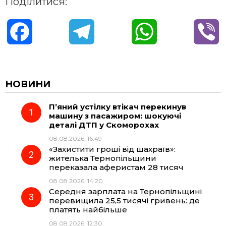
Поділитися:
F
T
W
V
a
e
h
i
c
l
a
b
НОВИНИ
П’яний устілку втікач перекинув
e
e
t
e
машину з пасажиром: шокуючі
деталі ДТП у Скоморохах
b
g
s
r
08.08.2026, 16:49
«Захистити гроші від шахраїв»:
o
r
A
жителька Тернопільщини
переказала аферистам 28 тисяч
08.08.2026, 14:20
o
a
p
Середня зарплата на Тернопільщині
перевищила 25,5 тисячі гривень: де
k
m
p
платять найбільше
08.08.2026, 12:30