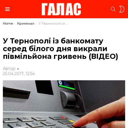
S
SEARC
S
Menu
You are here:
Home
Кримінал
У Тернополі із банкомату серед білого дня викрали півмільйона гривень (ВІДЕО)
У Тернополі із банкомату
серед білого дня викрали
півмільйона гривень (ВІДЕО)
Автор:
-
25.04.2017, 12:54