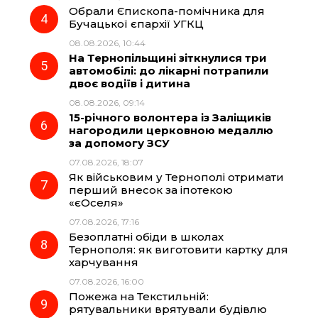
Обрали Єпископа-помічника для
Бучацької єпархії УГКЦ
08.08.2026, 10:44
На Тернопільщині зіткнулися три
автомобілі: до лікарні потрапили
двоє водіїв і дитина
08.08.2026, 09:14
15-річного волонтера із Заліщиків
нагородили церковною медаллю
за допомогу ЗСУ
07.08.2026, 18:07
Як військовим у Тернополі отримати
перший внесок за іпотекою
«єОселя»
07.08.2026, 17:16
Безоплатні обіди в школах
Тернополя: як виготовити картку для
харчування
07.08.2026, 16:00
Пожежа на Текстильній:
рятувальники врятували будівлю