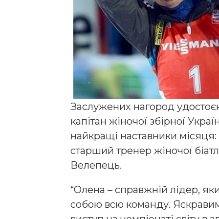
Заслужених нагород удостоєн
капітан жіночої збірної Украї
найкращі наставники місяця: 
старший тренер жіночої біат
Велепець.
“Олена – справжній лідер, як
собою всю команду. Яскрави