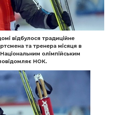
домі відбулося традиційне
ртсмена та тренера місяця в
е Національним олімпійським
 повідомляє
НОК
.