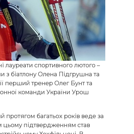
і лауреати спортивного лютого –
ни з біатлону Олена Підгрушна та
її перший тренер Олег Бунт та
лонної команди України Урош
ий протягом багатьох років веде за
м цьому підтвердженням став