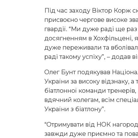
Під час заходу Віктор Корж с
присвоєно чергове високе зв
гвардії. “Ми дуже раді ще раз
досягненням в Хохфільцені, як
дуже переживали та вболівали
раді такому успіху”, – додав ві
Олег Бунт подякував Націона
України за високу відзнаку, а
біатлонної команди тренерів,
вдячний колегам, всім спеціа
України з біатлону”.
“Отримувати від НОК нагоро
завжди дуже приємно та пова