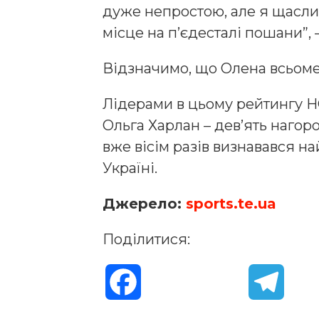
дуже непростою, але я щаслив
місце на п’єдесталі пошани”,
Відзначимо, що Олена всьоме
Лідерами в цьому рейтингу 
Ольга Харлан – дев’ять нагоро
вже вісім разів визнавався 
Україні.
Джерело:
sports.te.ua
Поділитися:
F
T
a
e