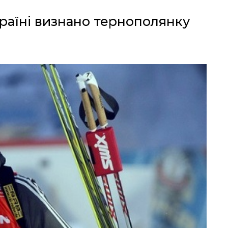
раїні визнано тернополянку