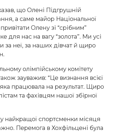
казав, що Олені Підгрушній
ання, а саме майор Національної
 привітати Олену зі “срібним”
е для нас на вагу “золота”. Ми усі
 за неї, за наших дівчат й щиро
н.
льному олімпійському комітету
 також зауважив: “Це визнання всієї
 яка працювала на результат. Щиро
лістам та фахівцям нашої збірної
ду найкращої спортсменки місяця
жно. Перемога в Хохфільцені була