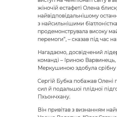
виступ на чемпіонаті світу в 
жіночій естафеті Олена блиск
найвідповідальнішому останн
з найсильнішими біатлоністка
продемонструвала високу май
перемоги”, – сказав під час 
Нагадаємо, досвідчений лідер
команді – Іриною Варвинець
Меркушиною здобула срібну 
Сергій Бубка побажав Олені 
сил й подальшої плідної підг
Пхьончхану.
Він привітав з визнанням най