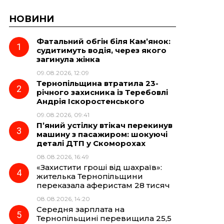
НОВИНИ
Фатальний обгін біля Кам’янок:
судитимуть водія, через якого
загинула жінка
09.08.2026, 12:09
Тернопільщина втратила 23-
річного захисника із Теребовлі
Андрія Іскоростенського
09.08.2026, 09:41
П’яний устілку втікач перекинув
машину з пасажиром: шокуючі
деталі ДТП у Скоморохах
08.08.2026, 16:49
«Захистити гроші від шахраїв»:
жителька Тернопільщини
переказала аферистам 28 тисяч
08.08.2026, 14:20
Середня зарплата на
Тернопільщині перевищила 25,5