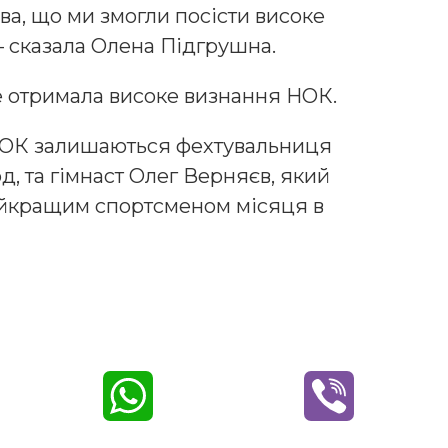
а, що ми змогли посісти високе
 – сказала Олена Підгрушна.
 отримала високе визнання НОК.
НОК залишаються фехтувальниця
д, та гімнаст Олег Верняєв, який
найкращим спортсменом місяця в
W
V
h
i