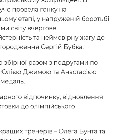
австрійському Хохфільцені. В
уче провела гонку на
ьому етапі, у напруженій боротьбі
ми світу вчергове
стерність та неймовірну жагу до
нагородження Сергій Бубка.
 збірної разом з подругами по
, Юлією Джимою та Анастасією
медаль.
гарного відпочинку, відновлення
отовки до олімпійського
кращих тренерів – Олега Бунта та