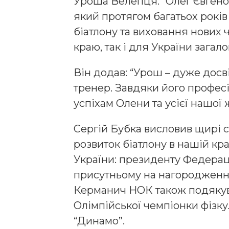
Уроша Велепця. “Олег Євгено
який протягом багатьох років
біатлону та виховання нових 
краю, так і для України загал
Він додав: “Урош – дуже досв
тренер. Завдяки його професі
успіхам Олени та усієї нашої 
Сергій Бубка висловив щирі с
розвиток біатлону в нашій кра
України: президенту Федерац
присутньому на нагородженні
Керманич НОК також подякува
Олімпійської чемпіонки фізк
“Динамо”.