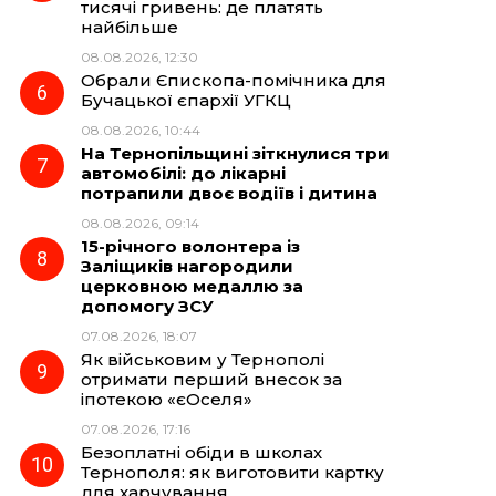
тисячі гривень: де платять
найбільше
08.08.2026, 12:30
Обрали Єпископа-помічника для
Бучацької єпархії УГКЦ
08.08.2026, 10:44
На Тернопільщині зіткнулися три
автомобілі: до лікарні
потрапили двоє водіїв і дитина
08.08.2026, 09:14
15-річного волонтера із
Заліщиків нагородили
церковною медаллю за
допомогу ЗСУ
07.08.2026, 18:07
Як військовим у Тернополі
отримати перший внесок за
іпотекою «єОселя»
07.08.2026, 17:16
Безоплатні обіди в школах
Тернополя: як виготовити картку
для харчування