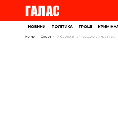
НОВИНИ
ПОЛІТИКА
ГРОШІ
КРИМІНА
You are here:
Home
Спорт
У березні найкращою в Україні визнано тернополянку