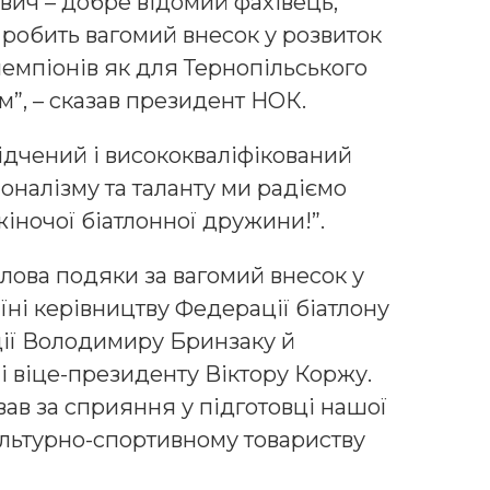
вич – добре відомий фахівець,
 робить вагомий внесок у розвиток
чемпіонів як для Тернопільського
ом”, – сказав президент НОК.
ідчений і висококваліфікований
оналізму та таланту ми радіємо
жіночої біатлонної дружини!”.
лова подяки за вагомий внесок у
їні керівництву Федерації біатлону
ії Володимиру Бринзаку й
 віце-президенту Віктору Коржу.
в за сприяння у підготовці нашої
ультурно-спортивному товариству