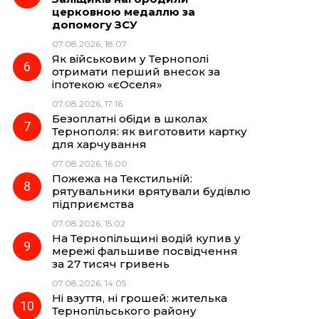
церковною медаллю за
допомогу ЗСУ
07.08.2026, 18:07
Як військовим у Тернополі
отримати перший внесок за
іпотекою «єОселя»
07.08.2026, 17:16
Безоплатні обіди в школах
Тернополя: як виготовити картку
для харчування
07.08.2026, 16:00
Пожежа на Текстильній:
рятувальники врятували будівлю
підприємства
07.08.2026, 15:02
На Тернопільщині водій купив у
мережі фальшиве посвідчення
за 27 тисяч гривень
07.08.2026, 14:05
Ні взуття, ні грошей: жителька
Тернопільського району