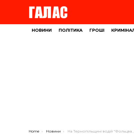
НОВИНИ
ПОЛІТИКА
ГРОШІ
КРИМІНА
You are here:
Home
Новини
На Тернопільщині водій “Фольцваген” зіткнувся із трактором