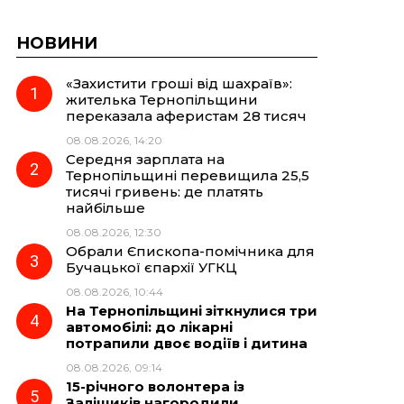
НОВИНИ
«Захистити гроші від шахраїв»:
жителька Тернопільщини
переказала аферистам 28 тисяч
08.08.2026, 14:20
Середня зарплата на
Тернопільщині перевищила 25,5
тисячі гривень: де платять
найбільше
08.08.2026, 12:30
Обрали Єпископа-помічника для
Бучацької єпархії УГКЦ
08.08.2026, 10:44
На Тернопільщині зіткнулися три
автомобілі: до лікарні
потрапили двоє водіїв і дитина
08.08.2026, 09:14
15-річного волонтера із
Заліщиків нагородили