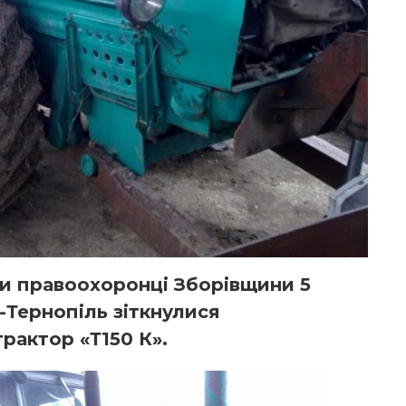
и правоохоронці Зборівщини 5
в-Тернопіль зіткнулися
трактор «Т150 К».