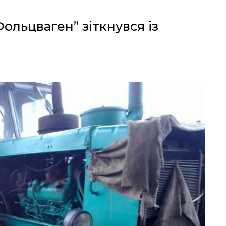
ольцваген” зіткнувся із