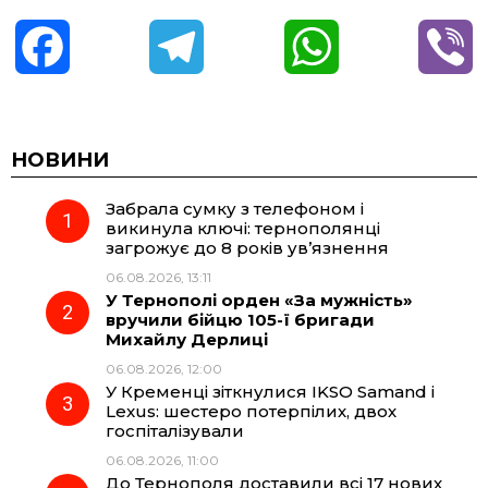
F
T
W
V
a
e
h
i
c
l
a
b
НОВИНИ
Забрала сумку з телефоном і
e
e
t
e
викинула ключі: тернополянці
загрожує до 8 років ув’язнення
b
g
s
r
06.08.2026, 13:11
У Тернополі орден «За мужність»
o
r
A
вручили бійцю 105-ї бригади
Михайлу Дерлиці
06.08.2026, 12:00
o
a
p
У Кременці зіткнулися IKSO Samand і
Lexus: шестеро потерпілих, двох
k
m
p
госпіталізували
06.08.2026, 11:00
До Тернополя доставили всі 17 нових