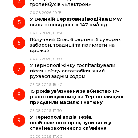
тролейбусів «Електрон»
06.08.2026, 10:18
У Великій Березовиці водійка BMW
їхала зі швидкістю 147 км/год
06.08.2026, 09:30
Яблучний Спас 6 серпня: 5 суворих
заборон, традиції та прикмети на
врожай
06.08.2026, 08:01
У Тернополі жінку госпіталізували
після наїзду автомобіля, який
рухався заднім ходом
05.08.2026, 18:40
15 років ув’язнення за вбивство 17-
річної випускниці на Тернопільщині
присудили Василю Гнатюку
05.08.2026, 17:30
У Тернополі водія Tesla,
позбавленого прав, зупинили у
стані наркотичного сп’яніння
05.08.2026, 17:00