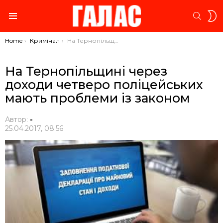
S
SEARC
S
Menu
You are here:
Home
Кримінал
На Тернопільщині через доходи четверо поліцейських мають проблеми із законом
На Тернопільщині через
доходи четверо поліцейських
мають проблеми із законом
Автор:
-
25.04.2017, 08:56