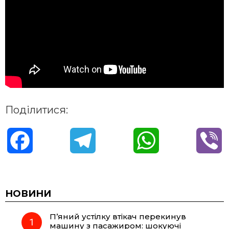
Поділитися:
F
T
W
V
a
e
h
i
c
l
a
b
НОВИНИ
П’яний устілку втікач перекинув
e
e
t
e
машину з пасажиром: шокуючі