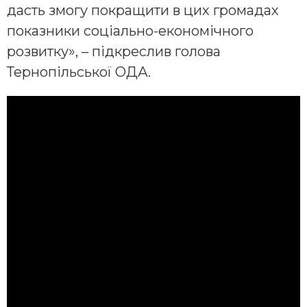
дасть змогу покращити в цих громадах
показники соціально-економічного
розвитку», – підкреслив голова
Тернопільської ОДА.