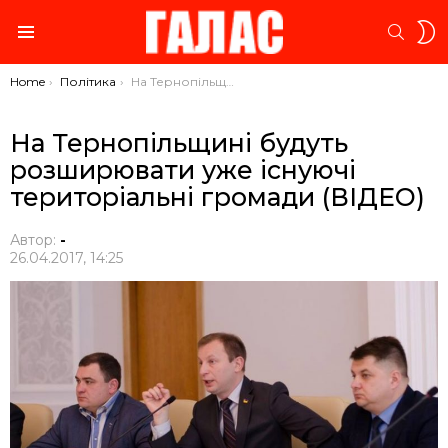
S
SEARC
S
Menu
You are here:
Home
Політика
На Тернопільщині будуть розширювати уже існуючі територіальні громади (ВІДЕО)
На Тернопільщині будуть
розширювати уже існуючі
територіальні громади (ВІДЕО)
Автор:
-
26.04.2017, 14:25