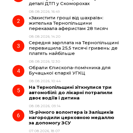
деталі ДТП у Скоморохах
b
g
s
r
08.08.2026, 16:49
«Захистити гроші від шахраїв»:
o
r
A
жителька Тернопільщини
переказала аферистам 28 тисяч
08.08.2026, 14:20
o
a
p
Середня зарплата на Тернопільщині
перевищила 25,5 тисячі гривень: де
k
m
p
платять найбільше
08.08.2026, 12:30
Обрали Єпископа-помічника для
Бучацької єпархії УГКЦ
08.08.2026, 10:44
На Тернопільщині зіткнулися три
автомобілі: до лікарні потрапили
двоє водіїв і дитина
08.08.2026, 09:14
15-річного волонтера із Заліщиків
нагородили церковною медаллю
за допомогу ЗСУ
07.08.2026, 18:07