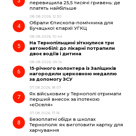
перевищила 25,5 тисячі гривень: де
k
m
p
платять найбільше
08.08.2026, 12:30
Обрали Єпископа-помічника для
Бучацької єпархії УГКЦ
08.08.2026, 10:44
На Тернопільщині зіткнулися три
автомобілі: до лікарні потрапили
двоє водіїв і дитина
08.08.2026, 09:14
15-річного волонтера із Заліщиків
нагородили церковною медаллю
за допомогу ЗСУ
07.08.2026, 18:07
Як військовим у Тернополі отримати
перший внесок за іпотекою
«єОселя»
07.08.2026, 17:16
Безоплатні обіди в школах
Тернополя: як виготовити картку для
харчування