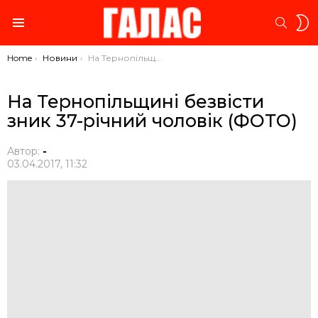
S
SEARC
S
Menu
You are here:
Home
Новини
На Тернопільщині безвісти зник 37-річний чоловік (ФОТО)
На Тернопільщині безвісти
зник 37-річний чоловік (ФОТО)
Автор:
-
03.04.2017, 11:32