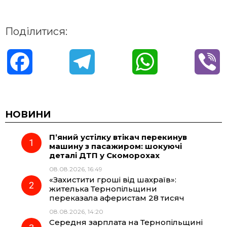
Поділитися:
F
T
W
V
a
e
h
i
c
l
a
b
НОВИНИ
П’яний устілку втікач перекинув
e
e
t
e
машину з пасажиром: шокуючі
деталі ДТП у Скоморохах
b
g
s
r
08.08.2026, 16:49
«Захистити гроші від шахраїв»:
o
r
A
жителька Тернопільщини
переказала аферистам 28 тисяч
08.08.2026, 14:20
o
a
p
Середня зарплата на Тернопільщині