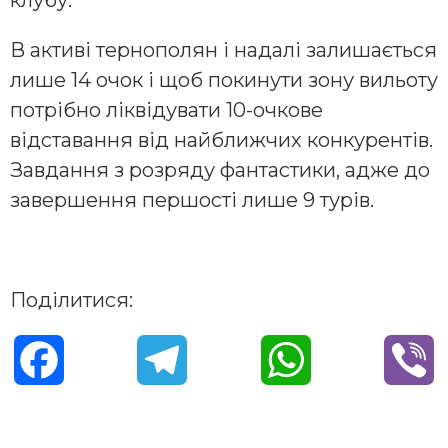
В активі тернополян і надалі залишається
лише 14 очок і щоб покинути зону вильоту
потрібно ліквідувати 10-очкове
відставання від найближчих конкурентів.
Завдання з розряду фантастики, адже до
завершення першості лише 9 турів.
Поділитися:
F
T
W
V
a
e
h
i