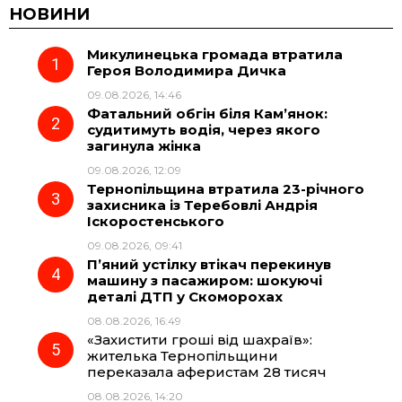
c
l
a
b
НОВИНИ
Микулинецька громада втратила
e
e
t
e
Героя Володимира Дичка
09.08.2026, 14:46
b
g
s
r
Фатальний обгін біля Кам’янок:
судитимуть водія, через якого
o
r
A
загинула жінка
09.08.2026, 12:09
Тернопільщина втратила 23-річного
o
a
p
захисника із Теребовлі Андрія
Іскоростенського
k
m
p
09.08.2026, 09:41
П’яний устілку втікач перекинув
машину з пасажиром: шокуючі
деталі ДТП у Скоморохах
08.08.2026, 16:49
«Захистити гроші від шахраїв»:
жителька Тернопільщини
переказала аферистам 28 тисяч
08.08.2026, 14:20