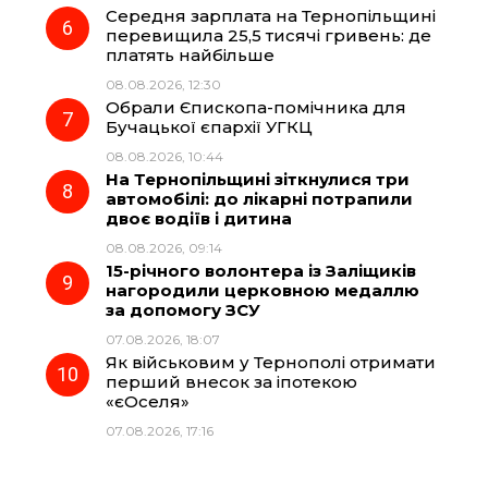
Середня зарплата на Тернопільщині
перевищила 25,5 тисячі гривень: де
платять найбільше
08.08.2026, 12:30
Обрали Єпископа-помічника для
Бучацької єпархії УГКЦ
08.08.2026, 10:44
На Тернопільщині зіткнулися три
автомобілі: до лікарні потрапили
двоє водіїв і дитина
08.08.2026, 09:14
15-річного волонтера із Заліщиків
нагородили церковною медаллю
за допомогу ЗСУ
07.08.2026, 18:07
Як військовим у Тернополі отримати
перший внесок за іпотекою
«єОселя»
07.08.2026, 17:16