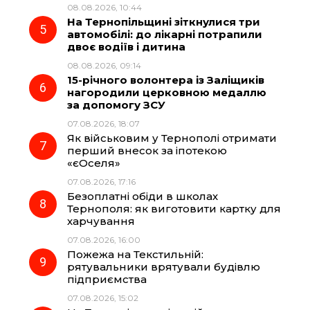
08.08.2026, 10:44
На Тернопільщині зіткнулися три
автомобілі: до лікарні потрапили
двоє водіїв і дитина
08.08.2026, 09:14
15-річного волонтера із Заліщиків
нагородили церковною медаллю
за допомогу ЗСУ
07.08.2026, 18:07
Як військовим у Тернополі отримати
перший внесок за іпотекою
«єОселя»
07.08.2026, 17:16
Безоплатні обіди в школах
Тернополя: як виготовити картку для
харчування
07.08.2026, 16:00
Пожежа на Текстильній:
рятувальники врятували будівлю
підприємства
07.08.2026, 15:02