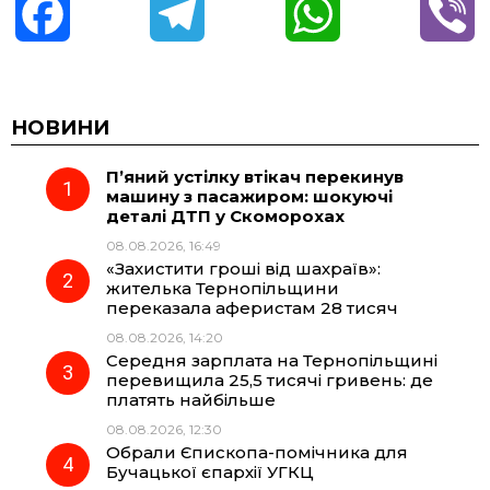
F
T
W
V
a
e
h
i
c
l
a
b
НОВИНИ
П’яний устілку втікач перекинув
e
e
t
e
машину з пасажиром: шокуючі
деталі ДТП у Скоморохах
b
g
s
r
08.08.2026, 16:49
«Захистити гроші від шахраїв»:
o
r
A
жителька Тернопільщини
переказала аферистам 28 тисяч
08.08.2026, 14:20
o
a
p
Середня зарплата на Тернопільщині
перевищила 25,5 тисячі гривень: де
k
m
p
платять найбільше
08.08.2026, 12:30
Обрали Єпископа-помічника для
Бучацької єпархії УГКЦ