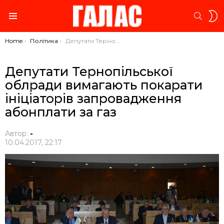
S
SEARC
S
Menu
You are here:
Home
Політика
Депутати Тернопільської облради вимагають покарати ініціаторів запровадження абонплати за газ
Депутати Тернопільської
облради вимагають покарати
ініціаторів запровадження
абонплати за газ
Автор:
-
10.04.2017, 22:17