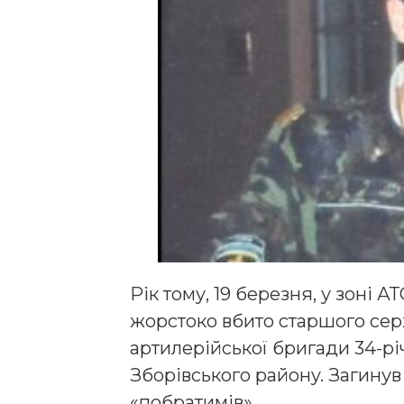
Рік тому, 19 березня, у зоні 
жорстоко вбито старшого сер
артилерійської бригади 34-рі
Збopiвcькoгo paйoнy. Загинув 
«побратимів».