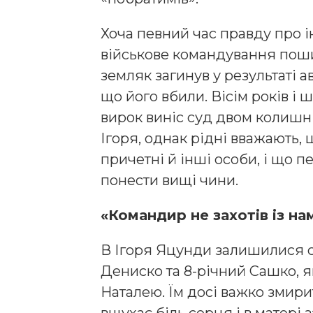
Хоча певний час правду про 
військове командування пош
земляк загинув у результаті ав
що його вбили. Вісім років і 
вирок виніс суд двом колишні
Ігоря, однак рідні вважають,
причетні й інші особи, і що п
понести вищі чини.
«Командир не захотів із н
В Ігоря Яцунди залишилися с
Дениско та 8-річний Сашко, 
Наталею. Їм досі важко змир