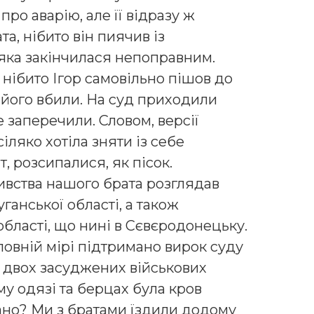
про аварію, але її відразу ж
а, нібито він пиячив із
 яка закінчилася непоправним.
нібито Ігор самовільно пішов до
 його вбили. На суд приходили
те заперечили. Словом, версії
іляко хотіла зняти із себе
, розсипалися, як пісок.
вства нашого брата розглядав
анської області, а також
бласті, що нині в Сєвєродонецьку.
 повній мірі підтримано вирок суду
ь двох засуджених військових
у одязі та берцах була кров
вано? Ми з братами їздили додому