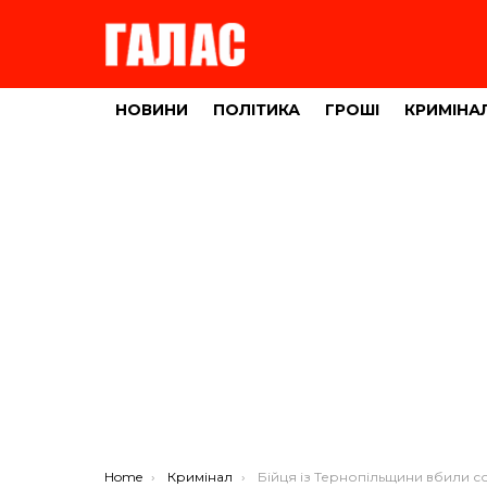
НОВИНИ
ПОЛІТИКА
ГРОШІ
КРИМІНА
You are here:
Home
Кримінал
Бійця із Тернопільщини вбили сонного у бліндаж