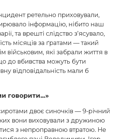
інцидент ретельно приховували,
ирювало інформацію, нібито наш
арії, та врешті слідство з’ясувало,
шість місяців за ґратами — такий
м військовим, які забрали життя в
 що до вбивства можуть бути
евну відповідальність мали б
ами говорити…»
иротами двоє синочків — 9-річний
яких вони виховували з дружиною
итися з непроправною втратою. Не