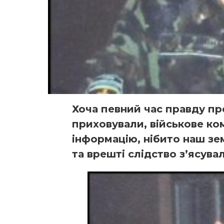
Хоча певний час правду пр
приховували, військове к
інформацію, нібито наш зем
та врешті слідство з’ясува