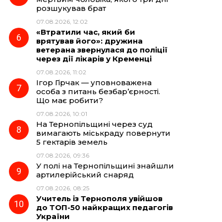
розшукував брат
07.08.2026, 12:02
«Втратили час, який би
врятував його»: дружина
ветерана звернулася до поліції
через дії лікарів у Кременці
07.08.2026, 11:02
Ігор Гірчак — уповноважена
особа з питань безбар’єрності.
Що має робити?
07.08.2026, 10:01
На Тернопільщині через суд
вимагають міськраду повернути
5 гектарів земель
07.08.2026, 09:36
У полі на Тернопільщині знайшли
артилерійський снаряд
07.08.2026, 08:25
Учитель із Тернополя увійшов
до ТОП-50 найкращих педагогів
України