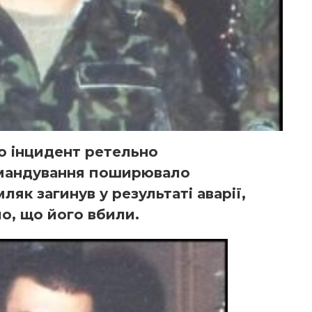
о інцидент ретельно
омандування поширювало
ляк загинув у результаті аварії,
ло, що його вбили.