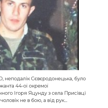
АТО, неподалік Сєвєродонецька, було
жанта 44-oї окремої
чного Ігоря Яцунду з села Пpиciвцi
чоловік не в бою, а від рук…