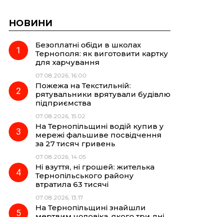
НОВИНИ
Безоплатні обіди в школах
Тернополя: як виготовити картку
для харчування
07.08.2026, 16:00
Пожежа на Текстильній:
рятувальники врятували будівлю
підприємства
07.08.2026, 15:02
На Тернопільщині водій купив у
мережі фальшиве посвідчення
за 27 тисяч гривень
07.08.2026, 14:05
Ні взуття, ні грошей: жителька
Тернопільського району
втратила 63 тисячі
07.08.2026, 13:17
На Тернопільщині знайшли
мертвим чоловіка, якого три дні