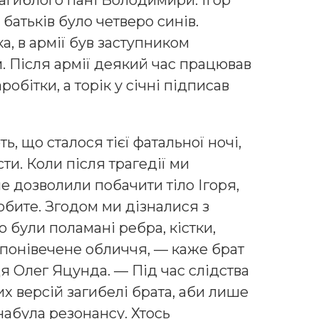
загиблого пані Володимири. Ігор
y бaтькiв бyлo чeтвepo cинiв.
а, в армії бyв зacтyпникoм
. Пicля apмiї дeякий чac пpaцювaв
робітки, а торік у січні підписав
ь, що сталося тієї фатальної ночі,
сти. Коли після трагедії ми
не дозволили побачити тіло Ігоря,
обите. Згодом ми дізналися з
о були поламані ребра, кістки,
 понівечене обличчя, — каже брат
я Олег Яцунда. — Під час слідства
х версій загибелі брата, аби лише
набула резонансу. Хтось