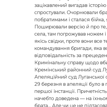
зацікавлений вигадав історію 
спростували. Очорнювали брат
побратимами і сталася бійка,
Поширювали версію й про те, 
села, там погрожував ножем і
якісь свідки, проте вони все 
командування бригади, яка вс
відповідальність за прецедент
Кримінальну справу щодо вби
Кремінський районний суд Луг
Апеляційний суд Луганської о
29 березня в апеляції було в
першої інстанції. Причетніст
начебто доведена — на їхньом
брата… Але чи це не підтасо