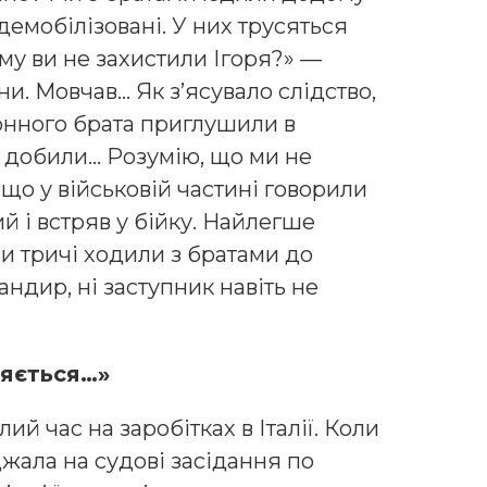
 демобілізовані. У них трусяться
му ви не захистили Ігоря?» —
ни. Мовчав… Як з’ясувало слідство,
сонного брата приглушили в
і добили… Розумію, що ми не
 що у військовій частині говорили
ий і встряв у бійку. Найлегше
 тричі ходили з братами до
андир, ні заступник навіть не
иляється…»
й час на заробітках в Італії. Коли
джала на судові засідання по