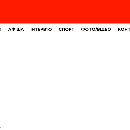
Л
АФІША
ІНТЕРВ’Ю
СПОРТ
ФОТО/ВІДЕО
КОН
і