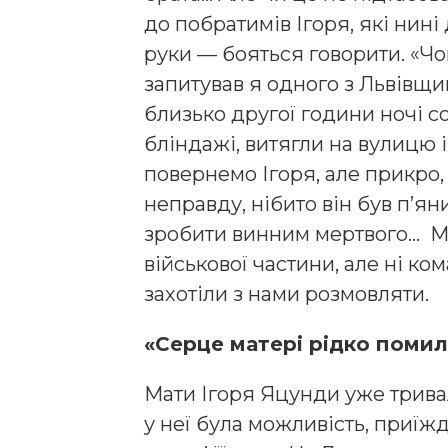
до побратимів Ігоря, які нині
руки — бояться говорити. «Чо
запитував я одного з Львівщи
близько другої години ночі 
бліндажі, витягли на вулицю 
повернемо Ігоря, але прикро,
неправду, нібито він був п’ян
зробити винним мертвого… Ми
військової частини, але ні ком
захотіли з нами розмовляти.
«Серце матері рідко пом
Мати Ігоря Яцунди уже тривали
у неї була можливість, приїж