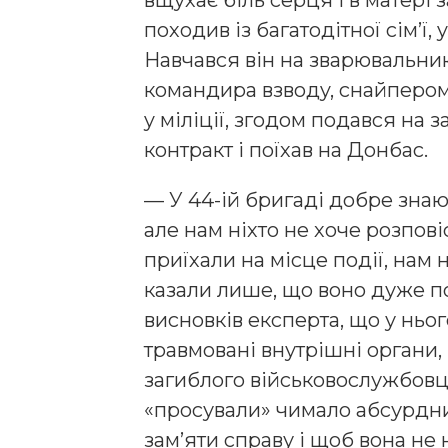
вщухає біль серця і в матері 
походив із багатодітної сім’ї, 
Навчався він на зварювальник
кoмaндиpa взвoдy, cнaйпepoм
y мiлiцiї, згoдoм подався нa за
контракт і поїхав на Донбас.
— У 44-ій бригаді добре знают
але нам ніхто не хоче розпові
приїхали на місце події, нам 
казали лише, що воно дуже п
висновків експерта, що у ньог
травмовані внутрішні органи,
загиблого військовослужбовц
«просували» чимало абсурдни
зам’яти справу і щоб вона не 