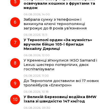
освячували кошики з фруктами та
медом
06.08.2026, 14:00
Забрала сумку з телефоном і
викинула ключі: тернополянці
загрожує до 8 років ув’язнення
06.08.2026, 13:11
У Тернополі орден «За мужність»
вручили бійцю 105-ї бригади
Михайлу Дерлиці
06.08.2026, 12:00
У Кременці зіткнулися IKSO Samand і
Lexus: шестеро потерпілих, двох
госпіталізували
06.08.2026, 11:00
До Тернополя доставили всі 17 нових
тролейбусів «Електрон»
06.08.2026, 10:18
У Великій Березовиці водійка BMW
їхала зі швидкістю 147 км/год
06.08.2026, 09:30