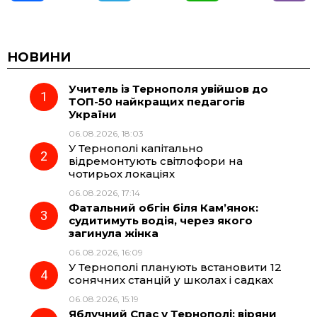
a
e
h
i
c
l
a
b
НОВИНИ
Учитель із Тернополя увійшов до
e
e
t
e
ТОП-50 найкращих педагогів
України
b
g
s
r
06.08.2026, 18:03
У Тернополі капітально
o
r
A
відремонтують світлофори на
чотирьох локаціях
06.08.2026, 17:14
o
a
p
Фатальний обгін біля Кам’янок:
судитимуть водія, через якого
k
m
p
загинула жінка
06.08.2026, 16:09
У Тернополі планують встановити 12
сонячних станцій у школах і садках
06.08.2026, 15:19
Яблучний Спас у Тернополі: віряни