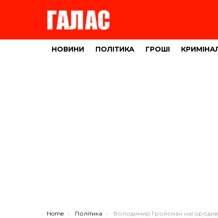
НОВИНИ
ПОЛІТИКА
ГРОШІ
КРИМІНА
You are here:
Home
Політика
Володимир Гройсман нагородив тракториста і комбайнера з Тернопільщини