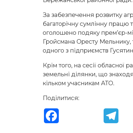
За забезпечення розвитку аг
багаторічну сумлінну працю 
оголошено подяку прем’єр-м
Гройсмана Оресту Мельнику, 
одного з підприємств Гусятин
Крім того, на сесії обласної 
земельні ділянки, що знаходя
кільком учасникам АТО.
Поділитися:
F
T
a
e