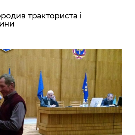
родив тракториста і
щини