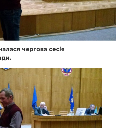
чалася чергова сесія
ади.