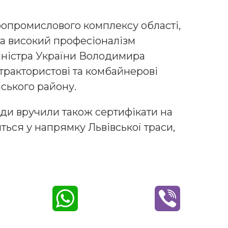
ропромислового комплексу області,
та високий професіоналізм
іністра України Володимира
трактористові та комбайнерові
ського району.
ради вручили також сертифікати на
ться у напрямку Львівської траси,
W
V
h
i