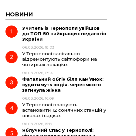
НОВИНИ
Учитель із Тернополя увійшов
до ТОП-50 найкращих педагогів
України
06.08.2026, 18:03
У Тернополі капітально
відремонтують світлофори на
чотирьох локаціях
06.08.2026, 17:14
Фатальний обгін біля Кам’янок:
судитимуть водія, через якого
загинула жінка
06.08.2026, 16:09
У Тернополі планують
встановити 12 сонячних станцій у
школах і садках
06.08.2026, 15:19
Яблучний Спас у Тернополі:
віряни освячували кошики з