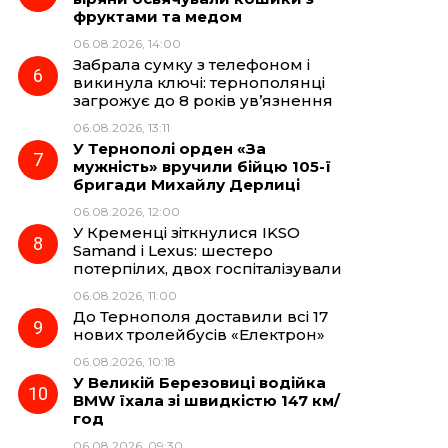
фруктами та медом
06.08.2026, 14:00
Забрала сумку з телефоном і
викинула ключі: тернополянці
загрожує до 8 років ув’язнення
06.08.2026, 13:11
У Тернополі орден «За
мужність» вручили бійцю 105-ї
бригади Михайлу Дерлиці
06.08.2026, 12:00
У Кременці зіткнулися IKSO
Samand і Lexus: шестеро
потерпілих, двох госпіталізували
06.08.2026, 11:00
До Тернополя доставили всі 17
нових тролейбусів «Електрон»
06.08.2026, 10:18
У Великій Березовиці водійка
BMW їхала зі швидкістю 147 км/
год
06.08.2026, 09:30