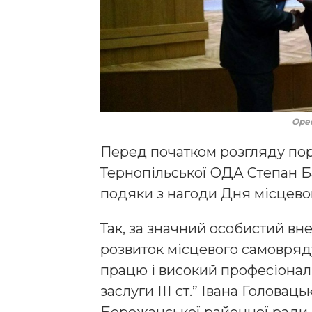
Оре
Перед початком розгляду по
Тернопільської ОДА Степан Б
подяки з нагоди Дня місцево
Так, за значний особистий вн
розвиток місцевого самовряд
працю і високий професіона
заслуги ІІІ ст.” Івана Головац
Бережанської районної ради.