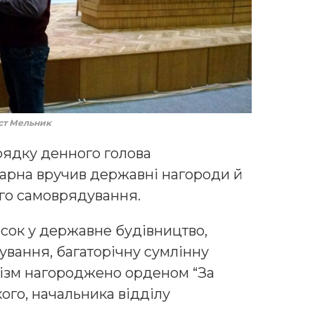
ст Мельник
рядку денного голова
арна вручив державні нагороди й
го самоврядування.
есок у державне будівництво,
ування, багаторічну сумлінну
лізм нагороджено орденом “За
ького, начальника відділу