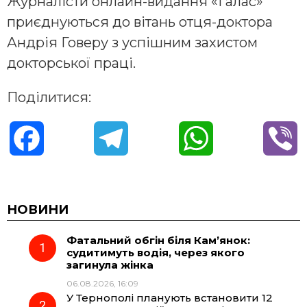
Журналісти онлайн-видання «Галас»
приєднуються до вітань отця-доктора
Андрія Говеру з успішним захистом
докторської праці.
Поділитися:
F
T
W
V
a
e
h
i
c
l
a
b
НОВИНИ
Фатальний обгін біля Кам’янок:
e
e
t
e
судитимуть водія, через якого
загинула жінка
b
g
s
r
06.08.2026, 16:09
У Тернополі планують встановити 12