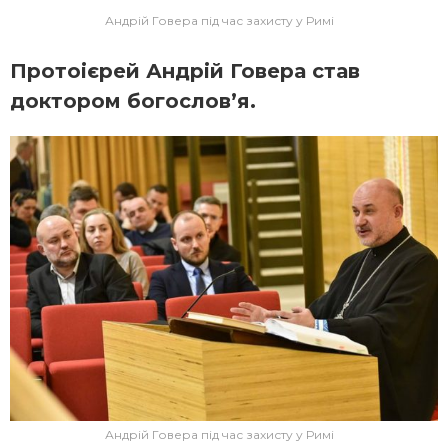
Андрій Говера під час захисту у Римі
Протоієрей Андрій Говера став
доктором богослов’я.
Андрій Говера під час захисту у Римі