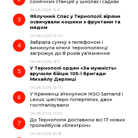
o
r
A
сонячних станцій у школах і садках
06.08.2026, 15:19
Яблучний Спас у Тернополі: віряни
o
a
p
освячували кошики з фруктами та
медом
k
m
p
06.08.2026, 14:00
Забрала сумку з телефоном і
викинула ключі: тернополянці
загрожує до 8 років ув’язнення
06.08.2026, 13:11
У Тернополі орден «За мужність»
вручили бійцю 105-ї бригади
Михайлу Дерлиці
06.08.2026, 12:00
У Кременці зіткнулися IKSO Samand і
Lexus: шестеро потерпілих, двох
госпіталізували
06.08.2026, 11:00
До Тернополя доставили всі 17 нових
тролейбусів «Електрон»
06.08.2026, 10:18