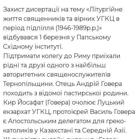
Захист дисертації на тему «Літургійне
життя священників та вірних УГКЦ в
період підпілля (1946-1989р.р.)»
відбувався 1 березня у Папському
Східному інституті.
Підтримати колегу до Риму приїхали
рідні та друзі одного з найбільш
авторитетних священослужителів
Тернопільщини. Отець Андрій Говера
походить з відомої пастирської родини.
Кир Йосафат (Говера) очолює Луцький
екзархат УГКЦ, протоієрей Василь Говера
є Апостольським делегатом для греко-
католиків у Казахстані та Середній Азії.