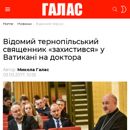
S
SEARC
S
Menu
You are here:
Home
Новини
Відомий тернопільський священник «захистився» у Ватикані на доктора
Відомий тернопільський
священник «захистився» у
Ватикані на доктора
Автор:
Микола Галас
03.03.2017, 10:55