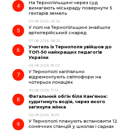
На Тернопільщині через суд
вимагають міськраду повернути 5
гектарів земель
07.08.2026, 09:36
У полі на Тернопільщині знайшли
артилерійський снаряд
07.08.2026, 08:25
Учитель із Тернополя увійшов до
ТОП-50 найкращих педагогів
України
06.08.2026, 18:03
У Тернополі капітально
відремонтують світлофори на
чотирьох локаціях
06.08.2026, 17:14
Фатальний обгін біля Кам’янок:
судитимуть водія, через якого
загинула жінка
06.08.2026, 16:09
У Тернополі планують встановити 12
сонячних станцій у школах і садках