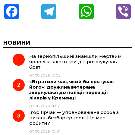
F
T
W
V
a
e
h
i
c
l
a
b
НОВИНИ
На Тернопільщині знайшли мертвим
e
e
t
e
чоловіка, якого три дні розшукував
брат
b
g
s
r
07.08.2026, 12:02
«Втратили час, який би врятував
o
r
A
його»: дружина ветерана
звернулася до поліції через дії
лікарів у Кременці
o
a
p
07.08.2026, 11:02
Ігор Гірчак — уповноважена особа з
k
m
p
питань безбар’єрності. Що має
робити?
07.08.2026, 10:01