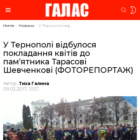
S
SEARC
S
Menu
You are here:
Home
Новини
У Тернополі відбулося покладання квітів до пам’ятника Тарасові Шевченкові (ФОТОРЕПОРТАЖ)
У Тернополі відбулося
покладання квітів до
пам’ятника Тарасові
Шевченкові (ФОТОРЕПОРТАЖ)
Автор:
Тиха Галина
09.03.2017, 13:57