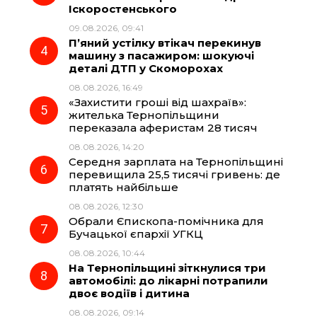
Іскоростенського
k
m
p
09.08.2026, 09:41
П’яний устілку втікач перекинув
машину з пасажиром: шокуючі
деталі ДТП у Скоморохах
08.08.2026, 16:49
«Захистити гроші від шахраїв»:
жителька Тернопільщини
переказала аферистам 28 тисяч
08.08.2026, 14:20
Середня зарплата на Тернопільщині
перевищила 25,5 тисячі гривень: де
платять найбільше
08.08.2026, 12:30
Обрали Єпископа-помічника для
Бучацької єпархії УГКЦ
08.08.2026, 10:44
На Тернопільщині зіткнулися три
автомобілі: до лікарні потрапили
двоє водіїв і дитина
08.08.2026, 09:14