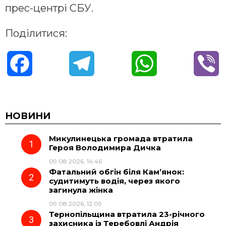
прес-центрі СБУ.
Поділитися:
F
T
W
V
a
e
h
i
c
l
a
b
НОВИНИ
Микулинецька громада втратила
e
e
t
e
Героя Володимира Дичка
09.08.2026, 14:46
b
g
s
r
Фатальний обгін біля Кам’янок:
судитимуть водія, через якого
o
r
A
загинула жінка
09.08.2026, 12:09
Тернопільщина втратила 23-річного
o
a
p
захисника із Теребовлі Андрія