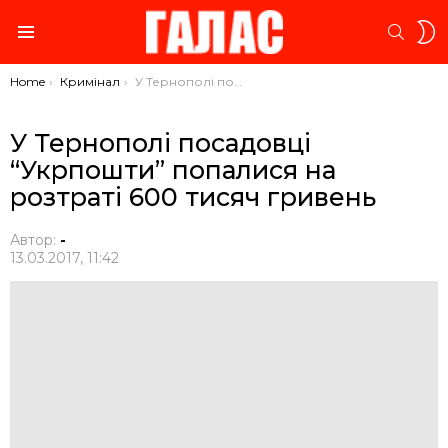
S
SEARC
S
Menu
You are here:
Home
Кримінал
У Тернополі посадовці “Укрпошти” попалися на розтраті 600 тисяч гривень
У Тернополі посадовці
“Укрпошти” попалися на
розтраті 600 тисяч гривень
Автор:
-
13.03.2017, 11:42