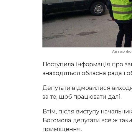
Автор фо
Поступила інформація про зам
знаходяться обласна рада і о
Депутати відмовилися виходит
за те, щоб працювати далі.
Втім, після виступу начальни
Богомола депутати все ж так
приміщення.