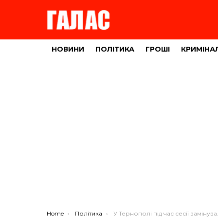
НОВИНИ
ПОЛІТИКА
ГРОШІ
КРИМІНА
You are here:
Home
Політика
У Тернополі під час сесії замінували приміщення обласної ради