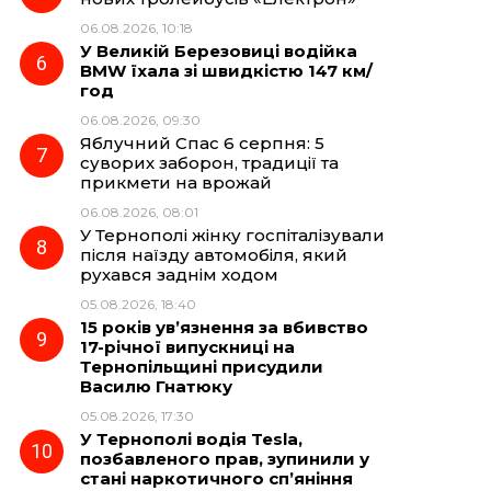
06.08.2026, 10:18
У Великій Березовиці водійка
BMW їхала зі швидкістю 147 км/
год
06.08.2026, 09:30
Яблучний Спас 6 серпня: 5
суворих заборон, традиції та
прикмети на врожай
06.08.2026, 08:01
У Тернополі жінку госпіталізували
після наїзду автомобіля, який
рухався заднім ходом
05.08.2026, 18:40
15 років ув’язнення за вбивство
17-річної випускниці на
Тернопільщині присудили
Василю Гнатюку
05.08.2026, 17:30
У Тернополі водія Tesla,
позбавленого прав, зупинили у
стані наркотичного сп’яніння