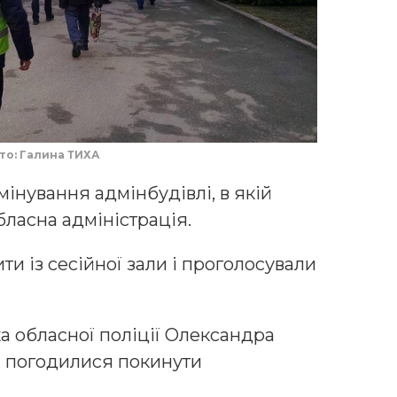
то: Галина ТИХА
інування адмінбудівлі, в якій
бласна адміністрація.
и із сесійної зали і проголосували
ка обласної поліції Олександра
и погодилися покинути