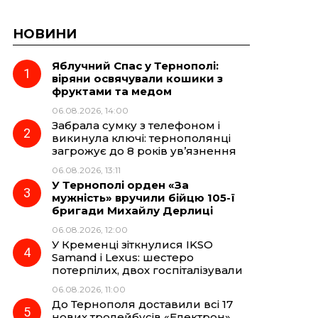
НОВИНИ
Яблучний Спас у Тернополі:
віряни освячували кошики з
фруктами та медом
06.08.2026, 14:00
Забрала сумку з телефоном і
викинула ключі: тернополянці
загрожує до 8 років ув’язнення
06.08.2026, 13:11
У Тернополі орден «За
мужність» вручили бійцю 105-ї
бригади Михайлу Дерлиці
06.08.2026, 12:00
У Кременці зіткнулися IKSO
Samand і Lexus: шестеро
потерпілих, двох госпіталізували
06.08.2026, 11:00
До Тернополя доставили всі 17
нових тролейбусів «Електрон»