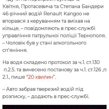
Квітня, Протасевича та Степана Бандери
46-річний водій Renault Kangoo не
впорався з керуванням та виїхав на
кільце, – повідомляють в прес-службі
управління патрульної поліції Тернополя.
– Чоловік був у стані алкогольного
спʼяніння.
На водя складено протокол за ч.1. ст.130
п.2.5. та винесено постанову за ч.1. ст.126 ,п
2.1., пише
“20 хвилин”.
– Авто забрав тверезий водій під
розписку, – додають в прес-службі.