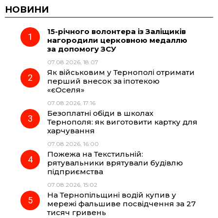
c
l
a
b
НОВИНИ
15-річного волонтера із Заліщиків
e
e
t
e
нагородили церковною медаллю
за допомогу ЗСУ
b
g
s
r
07.08.2026, 18:07
Як військовим у Тернополі отримати
o
r
A
перший внесок за іпотекою
«єОселя»
07.08.2026, 17:16
o
a
p
Безоплатні обіди в школах
Тернополя: як виготовити картку для
k
m
p
харчування
07.08.2026, 16:00
Пожежа на Текстильній:
рятувальники врятували будівлю
підприємства
07.08.2026, 15:02
На Тернопільщині водій купив у
мережі фальшиве посвідчення за 27
тисяч гривень