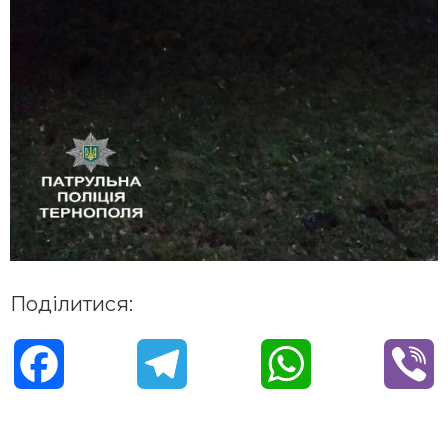
Поділитися:
F
T
W
V
a
e
h
i