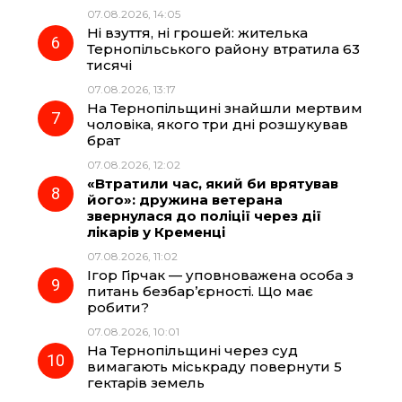
07.08.2026, 14:05
Ні взуття, ні грошей: жителька
Тернопільського району втратила 63
тисячі
07.08.2026, 13:17
На Тернопільщині знайшли мертвим
чоловіка, якого три дні розшукував
брат
07.08.2026, 12:02
«Втратили час, який би врятував
його»: дружина ветерана
звернулася до поліції через дії
лікарів у Кременці
07.08.2026, 11:02
Ігор Гірчак — уповноважена особа з
питань безбар’єрності. Що має
робити?
07.08.2026, 10:01
На Тернопільщині через суд
вимагають міськраду повернути 5
гектарів земель