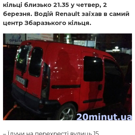
кільці близько 21.35 у четвер, 2
березня. Водій Renault заїхав в самий
центр Збаразького кільця.
– Їдучи на перехресті вулиць 15