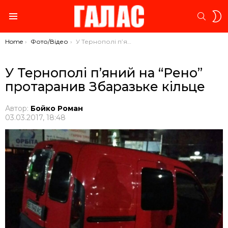
S
SEARC
S
Menu
You are here:
Home
Фото/Відео
У Тернополі п’яний на “Рено” протаранив Збаразьке кільце
У Тернополі п’яний на “Рено”
протаранив Збаразьке кільце
Автор:
Бойко Роман
03.03.2017, 18:48