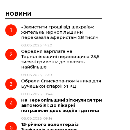
НОВИНИ
«Захистити гроші від шахраїв»:
жителька Тернопільщини
переказала аферистам 28 тисяч
08.08.2026, 14:20
Середня зарплата на
Тернопільщині перевищила 25,5
тисячі гривень: де платять
найбільше
08.08.2026, 12:30
Обрали Єпископа-помічника для
Бучацької єпархії УГКЦ
08.08.2026, 10:44
На Тернопільщині зіткнулися три
автомобілі: до лікарні
потрапили двоє водіїв і дитина
08.08.2026, 09:14
15-річного волонтера із
Заліщиків нагородили