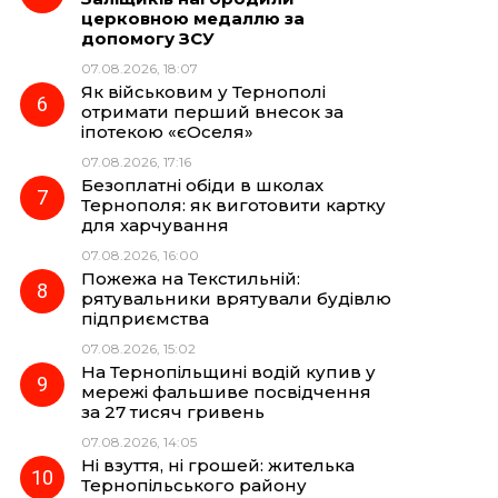
церковною медаллю за
допомогу ЗСУ
07.08.2026, 18:07
Як військовим у Тернополі
отримати перший внесок за
іпотекою «єОселя»
07.08.2026, 17:16
Безоплатні обіди в школах
Тернополя: як виготовити картку
для харчування
07.08.2026, 16:00
Пожежа на Текстильній:
рятувальники врятували будівлю
підприємства
07.08.2026, 15:02
На Тернопільщині водій купив у
мережі фальшиве посвідчення
за 27 тисяч гривень
07.08.2026, 14:05
Ні взуття, ні грошей: жителька
Тернопільського району