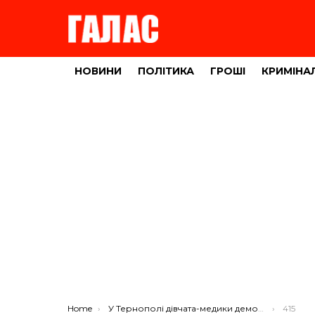
НОВИНИ
ПОЛІТИКА
ГРОШІ
КРИМІНА
You are here:
Home
У Тернополі дівчата-медики демонстрували свої красиві форми (ФОТО, ВІДЕО)
415