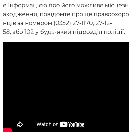
е інформацією про його можливе місцезн
аходження, повідомте про це правоохоро
нців за номером (0352) 27-1170, 27-12-
58, або 102 у будь-який підрозділ поліції.