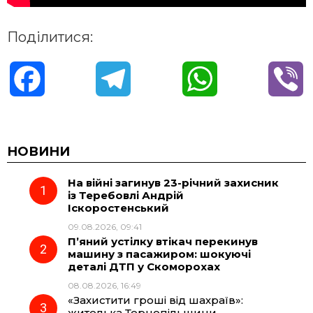
Поділитися:
F
T
W
V
a
e
h
i
c
l
a
b
НОВИНИ
На війні загинув 23-річний захисник
e
e
t
e
із Теребовлі Андрій
Іскоростенський
b
g
s
r
09.08.2026, 09:41
П’яний устілку втікач перекинув
o
r
A
машину з пасажиром: шокуючі
деталі ДТП у Скоморохах
08.08.2026, 16:49
o
a
p
«Захистити гроші від шахраїв»:
жителька Тернопільщини