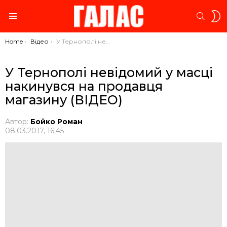
S
SEARC
S
Menu
You are here:
Home
Відео
У Тернополі невідомий у масці накинувся на продавця магазину (ВІДЕО)
У Тернополі невідомий у масці
накинувся на продавця
магазину (ВІДЕО)
Автор:
Бойко Роман
08.03.2017, 16:45