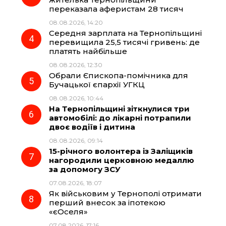
k
m
p
переказала аферистам 28 тисяч
08.08.2026, 14:20
Середня зарплата на Тернопільщині
перевищила 25,5 тисячі гривень: де
платять найбільше
08.08.2026, 12:30
Обрали Єпископа-помічника для
Бучацької єпархії УГКЦ
08.08.2026, 10:44
На Тернопільщині зіткнулися три
автомобілі: до лікарні потрапили
двоє водіїв і дитина
08.08.2026, 09:14
15-річного волонтера із Заліщиків
нагородили церковною медаллю
за допомогу ЗСУ
07.08.2026, 18:07
Як військовим у Тернополі отримати
перший внесок за іпотекою
«єОселя»
07.08.2026, 17:16