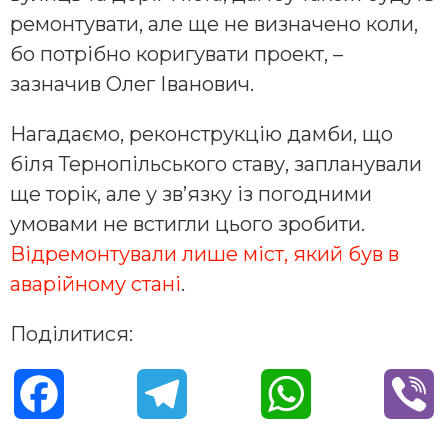
ремонтувати, але ще не визначено коли,
бо потрібно коригувати проект, –
зазначив Олег Іванович.
Нагадаємо, реконструкцію дамби, що
біля Тернопільського ставу, запланували
ще торік, але у зв’язку із погодними
умовами не встигли цього зробити.
Відремонтували лише міст, який був в
аварійному стані
.
Поділитися:
F
T
W
V
a
e
h
i