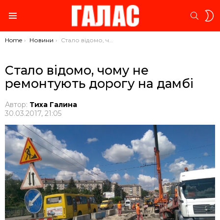
S
SEARC
S
Menu
You are here:
Home
Новини
Стало відомо, чому не ремонтують дорогу на дамбі
Стало відомо, чому не
ремонтують дорогу на дамбі
Автор:
Тиха Галина
30.03.2017, 21:05