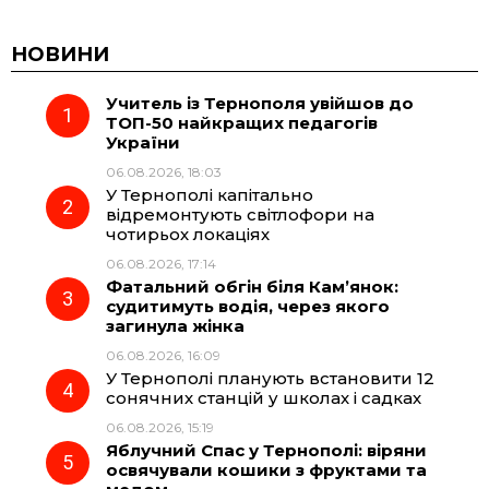
c
l
a
b
НОВИНИ
Учитель із Тернополя увійшов до
e
e
t
e
ТОП-50 найкращих педагогів
України
b
g
s
r
06.08.2026, 18:03
У Тернополі капітально
o
r
A
відремонтують світлофори на
чотирьох локаціях
06.08.2026, 17:14
o
a
p
Фатальний обгін біля Кам’янок:
судитимуть водія, через якого
k
m
p
загинула жінка
06.08.2026, 16:09
У Тернополі планують встановити 12
сонячних станцій у школах і садках
06.08.2026, 15:19
Яблучний Спас у Тернополі: віряни
освячували кошики з фруктами та