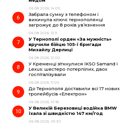
медом
06.08.2026, 14:00
Забрала сумку з телефоном і
викинула ключі: тернополянці
загрожує до 8 років ув’язнення
06.08.2026, 13:11
У Тернополі орден «За мужність»
вручили бійцю 105-ї бригади
Михайлу Дерлиці
06.08.2026, 12:00
У Кременці зіткнулися IKSO Samand і
Lexus: шестеро потерпілих, двох
госпіталізували
06.08.2026, 11:00
До Тернополя доставили всі 17 нових
тролейбусів «Електрон»
06.08.2026, 10:18
У Великій Березовиці водійка BMW
їхала зі швидкістю 147 км/год
06.08.2026, 09:30