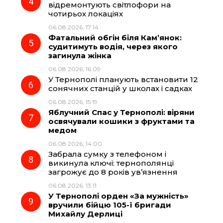
відремонтують світлофори на
чотирьох локаціях
06.08.2026, 17:14
Фатальний обгін біля Кам’янок:
судитимуть водія, через якого
загинула жінка
06.08.2026, 16:09
У Тернополі планують встановити 12
сонячних станцій у школах і садках
06.08.2026, 15:19
Яблучний Спас у Тернополі: віряни
освячували кошики з фруктами та
медом
06.08.2026, 14:00
Забрала сумку з телефоном і
викинула ключі: тернополянці
загрожує до 8 років ув’язнення
06.08.2026, 13:11
У Тернополі орден «За мужність»
вручили бійцю 105-ї бригади
Михайлу Дерлиці