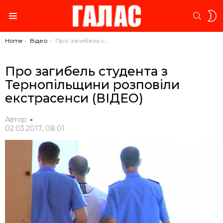
S
SEARC
S
Menu
You are here:
Home
Відео
Про загибель студента з Тернопільщини розповіли екстрасенси (ВІДЕО)
Про загибель студента з
Тернопільщини розповіли
екстрасенси (ВІДЕО)
Автор:
-
02.03.2017, 08:01