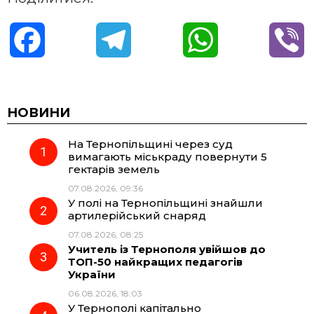
F
T
W
V
a
e
h
i
c
l
a
b
НОВИНИ
На Тернопільщині через суд
e
e
t
e
вимагають міськраду повернути 5
гектарів земель
b
g
s
r
07.08.2026, 09:36
У полі на Тернопільщині знайшли
o
r
A
артилерійський снаряд
07.08.2026, 08:25
Учитель із Тернополя увійшов до
o
a
p
ТОП-50 найкращих педагогів
України
k
m
p
06.08.2026, 18:03
У Тернополі капітально