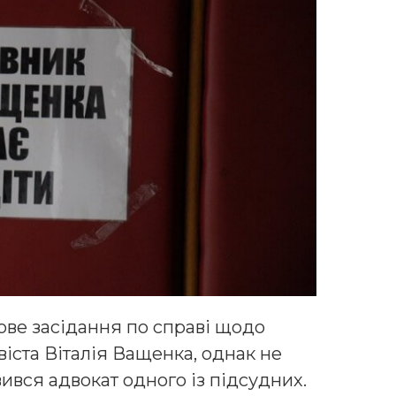
ове засідання по справі щодо
іста Віталія Ващенка, однак не
вився адвокат одного із підсудних.