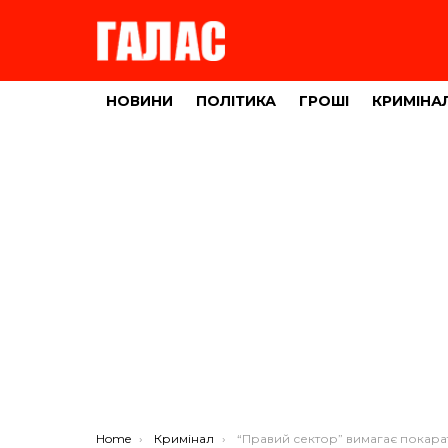
НОВИНИ
ПОЛІТИКА
ГРОШІ
КРИМІНА
You are here:
Home
Кримінал
“Правий сектор” вимагає покарати замовників вбивства громадського активіс