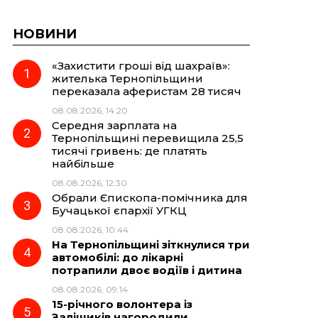
НОВИНИ
«Захистити гроші від шахраїв»:
жителька Тернопільщини
переказала аферистам 28 тисяч
08.08.2026, 14:20
Середня зарплата на
Тернопільщині перевищила 25,5
тисячі гривень: де платять
найбільше
08.08.2026, 12:30
Обрали Єпископа-помічника для
Бучацької єпархії УГКЦ
08.08.2026, 10:44
На Тернопільщині зіткнулися три
автомобілі: до лікарні
потрапили двоє водіїв і дитина
08.08.2026, 09:14
15-річного волонтера із
Заліщиків нагородили