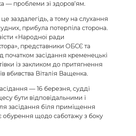
а — проблеми зі здоров’ям.
це заздалегідь, а тому на слухання
удних, прибула потерпіла сторона.
вісти «Народної ради
тора», представники ОБСЄ та
д початком засідання кременецькі
стівки із закликом до притягнення
ів вбивства Віталія Ващенка.
асідання — 16 березня, судді
цесу бути відповідальними і
сля засідання біля приміщення
оє обурення щодо саботажу з боку