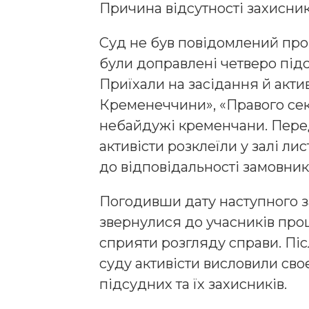
Причина відсутності захисник
Суд не був повідомлений про 
були доправлені четверо підс
Приїхали на засідання й акти
Кременеччини», «Правого сек
небайдужі кременчани. Пере
активісти розклеїли у залі ли
до відповідальності замовник
Погодивши дату наступного з
звернулися до учасників про
сприяти розгляду справи. Пі
суду активісти висловили св
підсудних та їх захисників.