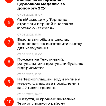
церковною медаллю за
допомогу ЗСУ
07.08.2026, 18:07
Як військовим у Тернополі
отримати перший внесок за
іпотекою «єОселя»
07.08.2026, 17:16
Безоплатні обіди в школах
Тернополя: як виготовити картку
для харчування
07.08.2026, 16:00
Пожежа на Текстильній:
рятувальники врятували будівлю
підприємства
07.08.2026, 15:02
На Тернопільщині водій купив у
мережі фальшиве посвідчення
за 27 тисяч гривень
07.08.2026, 14:05
Ні взуття, ні грошей: жителька
Тернопільського району