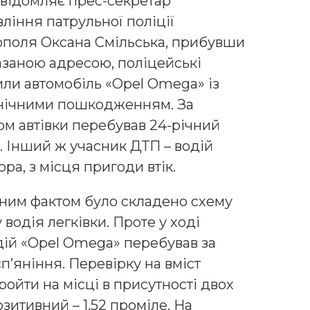
овідомляє прес-секретар
ління патрульної поліції
ополя Оксана Смільська, прибувши
азаною адресою, поліцейські
ли автомобіль «Opel Omega» із
нічними пошкодженням. За
м автівки перебував 24-річний
. Інший ж учасник ДТП – водій
ора, з місця пригоди втік.
ним фактом було складено схему
водія легківки. Проте у ході
дій «Opel Omega» перебував за
п’яніння. Перевірку на вміст
ройти на місці в присутності двох
озитивний – 1,52 проміле. На