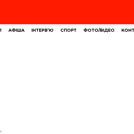
Л
АФІША
ІНТЕРВ’Ю
СПОРТ
ФОТО/ВІДЕО
КОН
ії