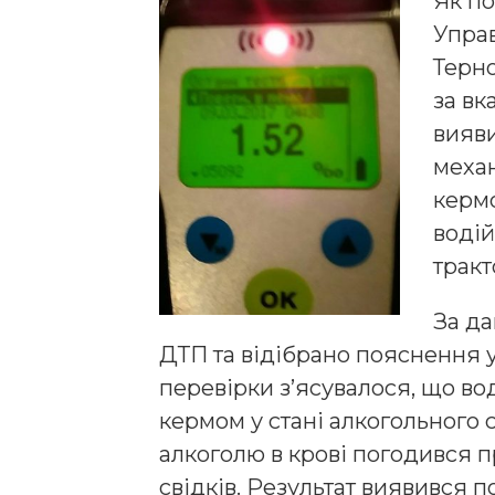
Як п
Управ
Терн
за вк
вияви
меха
кермо
водій
тракт
За да
ДТП та відібрано пояснення у 
перевірки з’ясувалося, що во
кермом у стані алкогольного с
алкоголю в крові погодився п
свідків. Результат виявився п