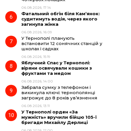
06.08.2026, 17:14
Фатальний обгін біля Кам’янок:
судитимуть водія, через якого
загинула жінка
06.08.2026, 16:09
У Тернополі планують
встановити 12 сонячних станцій у
школах і садках
06.08.2026, 15:19
Яблучний Спас у Тернополі:
віряни освячували кошики з
фруктами та медом
06.08.2026, 14:00
Забрала сумку з телефоном і
викинула ключі: тернополянці
загрожує до 8 років ув’язнення
06.08.2026, 13:11
У Тернополі орден «За
мужність» вручили бійцю 105-ї
бригади Михайлу Дерлиці
06.08.2026, 12:00