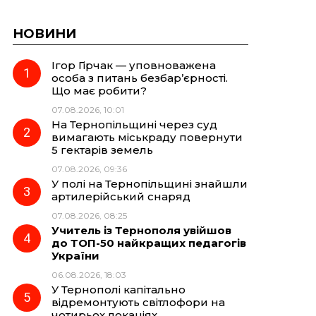
НОВИНИ
Ігор Гірчак — уповноважена
особа з питань безбар’єрності.
Що має робити?
07.08.2026, 10:01
На Тернопільщині через суд
вимагають міськраду повернути
5 гектарів земель
07.08.2026, 09:36
У полі на Тернопільщині знайшли
артилерійський снаряд
07.08.2026, 08:25
Учитель із Тернополя увійшов
до ТОП-50 найкращих педагогів
України
06.08.2026, 18:03
У Тернополі капітально
відремонтують світлофори на
чотирьох локаціях