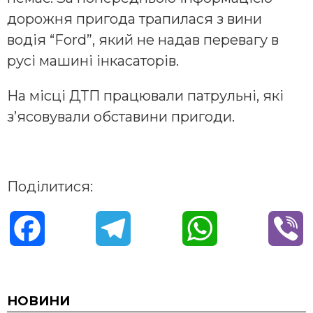
дорожня пригода трапилася з вини
водія “Ford”, який не надав перевагу в
русі машині інкасаторів.
На місці ДТП працювали патрульні, які
з’ясовували обставини пригоди.
Поділитися:
F
T
W
V
a
e
h
i
c
l
a
b
НОВИНИ