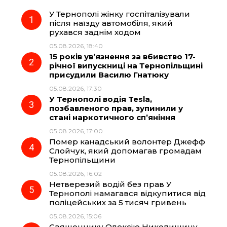
У Тернополі жінку госпіталізували
e
e
t
e
після наїзду автомобіля, який
рухався заднім ходом
b
g
s
r
05.08.2026, 18:40
15 років ув’язнення за вбивство 17-
o
r
A
річної випускниці на Тернопільщині
присудили Василю Гнатюку
05.08.2026, 17:30
o
a
p
У Тернополі водія Tesla,
позбавленого прав, зупинили у
k
m
p
стані наркотичного сп’яніння
05.08.2026, 17:00
Помер канадський волонтер Джефф
Слойчук, який допомагав громадам
Тернопільщини
05.08.2026, 16:02
Нетверезий водій без прав У
Тернополі намагався відкупитися від
поліцейських за 5 тисяч гривень
05.08.2026, 15:06
Священнику Олексію Николишину