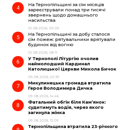
k
m
p
На Тернопільщині за сім місяців
зареєстрували понад три тисячі
звернень щодо домашнього
насильства
10.08.2026, 09:09
На Тернопільщині за добу сталося
сім пожеж: рятувальники врятували
будинок від вогню
10.08.2026, 08:11
У Тернополі Літургію очолив
наймолодший Кардинал
Католицької Церкви Микола Бичок
09.08.2026, 20:35
Микулинецька громада втратила
Героя Володимира Дичка
09.08.2026, 14:46
Фатальний обгін біля Кам’янок:
судитимуть водія, через якого
загинула жінка
09.08.2026, 12:09
Тернопільщина втратила 23-річного