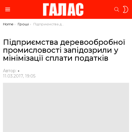
S
SEARC
S
Menu
You are here:
Home
Гроші
Підприємства деревообробної промисловості запідозрили у мінімізації сплати податків
Підприємства деревообробної
промисловості запідозрили у
мінімізації сплати податків
Автор:
-
11.03.2017, 19:05