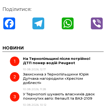
Поділитися:
F
T
W
V
a
e
h
i
c
l
a
b
НОВИНИ
На Тернопільщині після потрійної
e
e
t
e
ДТП помер водій Peugeot
10.08.2026, 12:17
b
g
s
r
Захисника з Тернопільщини Юрія
Дутчака нагородили «Хрестом
o
r
A
доблесті»
10.08.2026, 11:28
У Тернополі шукають власників двох
o
a
p
покинутих авто: Renault та ВАЗ-2109
10.08.2026, 10:12