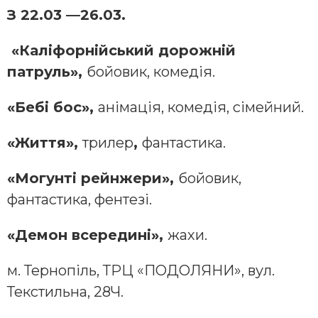
З 22.03 —26.03.
«Каліфорнійський дорожній
патруль»,
бойовик, комедія.
«Бебі бос»,
анімація, комедія, сімейний.
«Життя»,
трилер
,
фантастика.
«Могунті рейнжери»,
бойовик,
фантастика, фентезі.
«Демон всередині»,
жахи.
м. Тернопіль, ТРЦ «ПОДОЛЯНИ», вул.
Текстильна, 28Ч.