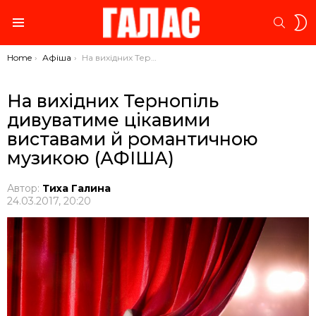
S
SEARC
S
Menu
You are here:
Home
Афіша
На вихідних Тернопіль дивуватиме цікавими виставами й романтичною музикою (АФІША)
На вихідних Тернопіль
дивуватиме цікавими
виставами й романтичною
музикою (АФІША)
Автор:
Тиха Галина
24.03.2017, 20:20