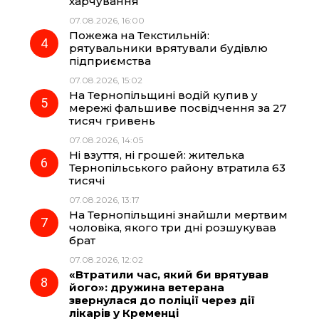
харчування
07.08.2026, 16:00
Пожежа на Текстильній:
рятувальники врятували будівлю
підприємства
07.08.2026, 15:02
На Тернопільщині водій купив у
мережі фальшиве посвідчення за 27
тисяч гривень
07.08.2026, 14:05
Ні взуття, ні грошей: жителька
Тернопільського району втратила 63
тисячі
07.08.2026, 13:17
На Тернопільщині знайшли мертвим
чоловіка, якого три дні розшукував
брат
07.08.2026, 12:02
«Втратили час, який би врятував
його»: дружина ветерана
звернулася до поліції через дії
лікарів у Кременці