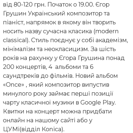
від 80-120 грн. Початок о 19.00. Єгор
Грушин Український композитор та
піаніст, напрямок в якому він творить
носить назву сучасна класика (modern
classical). Стиль поєднує у собі академізм,
мінімалізм та неокласицизм. За шість
років на рахунку у Єгора Грушина понад
200 концертів, 4 альбоми та 6
саундтреків до фільмів. Новий альбом
«Once» , який композитор випустив
минулого року займає перші позиції
чарту класичної музики в Google Play.
Квитки на концерт можна придбати
онлайн на нашому сайті або у
ЦУМі(відділ Коnіса).