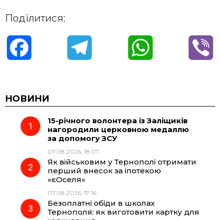
Поділитися:
F
T
W
V
a
e
h
i
c
l
a
b
НОВИНИ
15-річного волонтера із Заліщиків
e
e
t
e
нагородили церковною медаллю
за допомогу ЗСУ
b
g
s
r
07.08.2026, 18:07
Як військовим у Тернополі отримати
o
r
A
перший внесок за іпотекою
«єОселя»
07.08.2026, 17:16
o
a
p
Безоплатні обіди в школах
Тернополя: як виготовити картку для
k
m
p