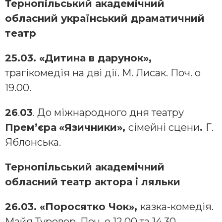
Тернопільський академічний
обласний український драматичний
театр
25.03. «Дитина в дарунок»,
трагікомедія на дві дії. М. Лисак. Поч. о
19.00.
26
.
03
. До міжнародного дня театру
Прем’єра
«Язичники»,
сімейні сцени
.
Г.
Яблонська.
Т
ернопільський академічний
обласний
театр актора і ляльки
26.03. «Поросятко Чок»,
казка-комедія.
Майя Туровер. Поч. о 12.00 та 14.30.