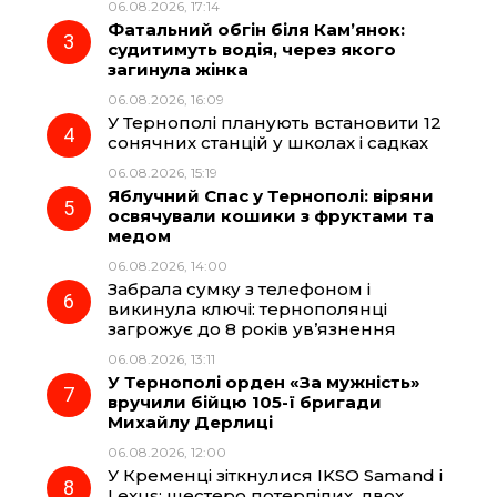
06.08.2026, 17:14
o
a
p
Фатальний обгін біля Кам’янок:
судитимуть водія, через якого
k
m
p
загинула жінка
06.08.2026, 16:09
У Тернополі планують встановити 12
сонячних станцій у школах і садках
06.08.2026, 15:19
Яблучний Спас у Тернополі: віряни
освячували кошики з фруктами та
медом
06.08.2026, 14:00
Забрала сумку з телефоном і
викинула ключі: тернополянці
загрожує до 8 років ув’язнення
06.08.2026, 13:11
У Тернополі орден «За мужність»
вручили бійцю 105-ї бригади
Михайлу Дерлиці
06.08.2026, 12:00
У Кременці зіткнулися IKSO Samand і
Lexus: шестеро потерпілих, двох