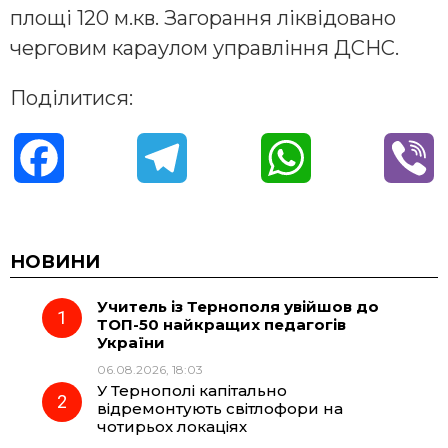
площі 120 м.кв. Загорання ліквідовано
черговим караулом управління ДСНС.
Поділитися:
F
T
W
V
a
e
h
i
c
l
a
b
НОВИНИ
Учитель із Тернополя увійшов до
e
e
t
e
ТОП-50 найкращих педагогів
України
b
g
s
r
06.08.2026, 18:03
У Тернополі капітально
o
r
A
відремонтують світлофори на
чотирьох локаціях