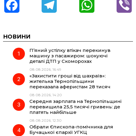
F
T
W
V
a
e
h
i
c
l
a
b
НОВИНИ
П’яний устілку втікач перекинув
e
e
t
e
машину з пасажиром: шокуючі
деталі ДТП у Скоморохах
b
g
s
r
08.08.2026, 16:49
«Захистити гроші від шахраїв»:
o
r
A
жителька Тернопільщини
переказала аферистам 28 тисяч
08.08.2026, 14:20
o
a
p
Середня зарплата на Тернопільщині
перевищила 25,5 тисячі гривень: де
k
m
p
платять найбільше
08.08.2026, 12:30
Обрали Єпископа-помічника для
Бучацької єпархії УГКЦ