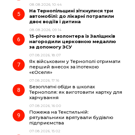
08.08.2026, 10:44
На Тернопільщині зіткнулися три
автомобілі: до лікарні потрапили
двоє водіїв і дитина
08.08.2026, 09:14
15-річного волонтера із Заліщиків
нагородили церковною медаллю
за допомогу ЗСУ
07.08.2026, 18:07
Як військовим у Тернополі отримати
перший внесок за іпотекою
«єОселя»
07.08.2026, 17:16
Безоплатні обіди в школах
Тернополя: як виготовити картку для
харчування
07.08.2026, 16:00
Пожежа на Текстильній:
рятувальники врятували будівлю
підприємства
07.08.2026, 15:02