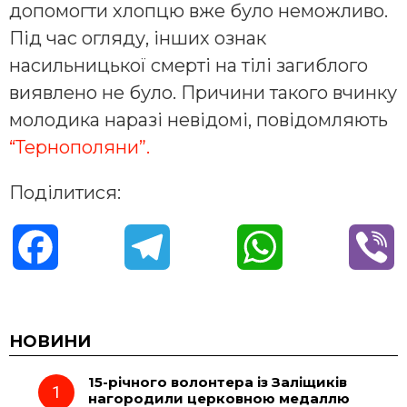
допомогти хлопцю вже було неможливо.
Під час огляду, інших ознак
насильницької смерті на тілі загиблого
виявлено не було. Причини такого вчинку
молодика наразі невідомі, повідомляють
“Тернополяни”.
Поділитися:
F
T
W
V
a
e
h
i
c
l
a
b
НОВИНИ
15-річного волонтера із Заліщиків
e
e
t
e
нагородили церковною медаллю