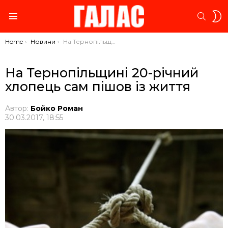
S
SEARC
S
Menu
You are here:
Home
Новини
На Тернопільщині 20-річний хлопець сам пішов із життя
На Тернопільщині 20-річний
хлопець сам пішов із життя
Автор:
Бойко Роман
30.03.2017, 18:55