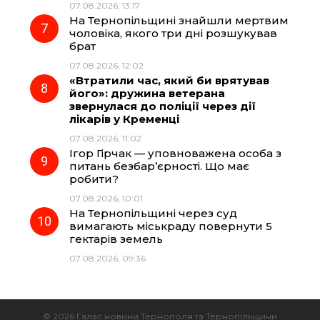
07.08.2026, 13:17
На Тернопільщині знайшли мертвим
чоловіка, якого три дні розшукував
брат
07.08.2026, 12:02
«Втратили час, який би врятував
його»: дружина ветерана
звернулася до поліції через дії
лікарів у Кременці
07.08.2026, 11:02
Ігор Гірчак — уповноважена особа з
питань безбар’єрності. Що має
робити?
07.08.2026, 10:01
На Тернопільщині через суд
вимагають міськраду повернути 5
гектарів земель
07.08.2026, 09:36
© 2026 Галас новини Тернополя та Тернопільщини