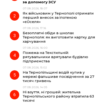
за допомогу ЗСУ
b
g
s
r
07.08.2026, 18:07
Як військовим у Тернополі отримати
o
r
A
перший внесок за іпотекою
«єОселя»
07.08.2026, 17:16
o
a
p
Безоплатні обіди в школах
Тернополя: як виготовити картку для
k
m
p
харчування
07.08.2026, 16:00
Пожежа на Текстильній:
рятувальники врятували будівлю
підприємства
07.08.2026, 15:02
На Тернопільщині водій купив у
мережі фальшиве посвідчення за 27
тисяч гривень
07.08.2026, 14:05
Ні взуття, ні грошей: жителька
Тернопільського району втратила 63
тисячі