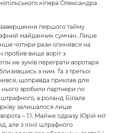
рнопільського кіпера Олександра
до завершення першого тайму
рафний майданчик сумчан. Лише
нше чотири рази опинявся на
н пробив вище воріт з
тім не зумів переграти воротаря
близившись з ним. Та з третьої
чився, щоправда приклав для
за нього зробили партнери по
і штрафного, а роланд Білала
харківу залишалося лише
ворота – 1:1. Майже одразу Юрій міг
, але з лінії штрафного