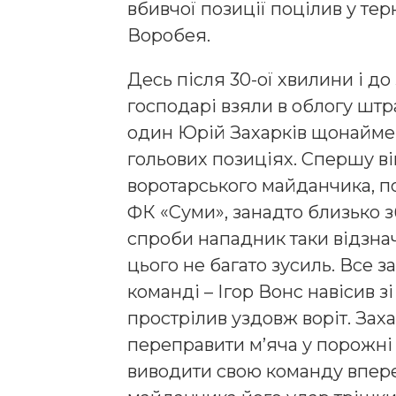
вбивчої позиції поцілив у те
Воробея.
Десь після 30-ої хвилини і 
господарі взяли в облогу шт
один Юрій Захарків щонайме
гольових позиціях. Спершу ві
воротарського майданчика, по
ФК «Суми», занадто близько з
спроби нападник таки відзна
цього не багато зусиль. Все 
команді – Ігор Вонс навісив з
прострілив уздовж воріт. За
переправити м’яча у порожні 
виводити свою команду вперед