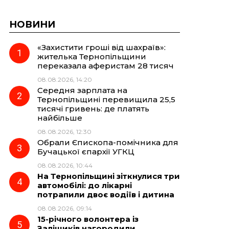
НОВИНИ
«Захистити гроші від шахраїв»:
жителька Тернопільщини
переказала аферистам 28 тисяч
08.08.2026, 14:20
Середня зарплата на
Тернопільщині перевищила 25,5
тисячі гривень: де платять
найбільше
08.08.2026, 12:30
Обрали Єпископа-помічника для
Бучацької єпархії УГКЦ
08.08.2026, 10:44
На Тернопільщині зіткнулися три
автомобілі: до лікарні
потрапили двоє водіїв і дитина
08.08.2026, 09:14
15-річного волонтера із
Заліщиків нагородили