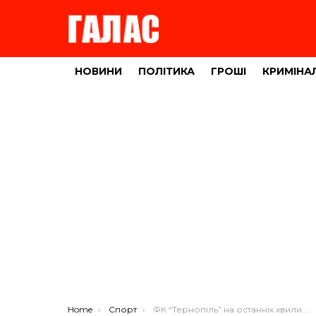
НОВИНИ
ПОЛІТИКА
ГРОШІ
КРИМІНА
You are here:
Home
Спорт
ФК “Тернопіль” на останніх хвилинах рятується від поразки