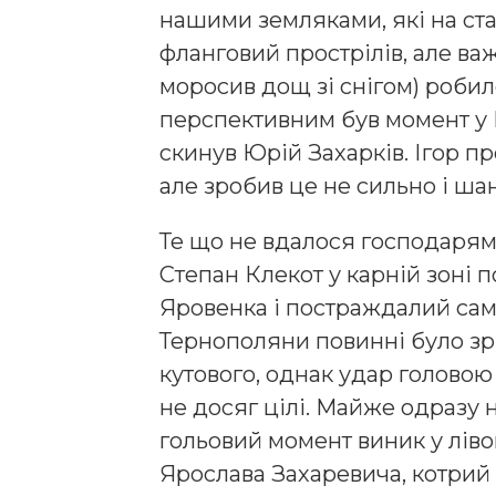
нашими земляками, які на ста
фланговий прострілів, але ва
моросив дощ зі снігом) роби
перспективним був момент у І
скинув Юрій Захарків. Ігор пр
але зробив це не сильно і ша
Те що не вдалося господарям,
Степан Клекот у карній зоні 
Яровенка і постраждалий сам р
Тернополяни повинні було зр
кутового, однак удар головою 
не досяг цілі. Майже одразу
гольовий момент виник у лів
Ярослава Захаревича, котрий 