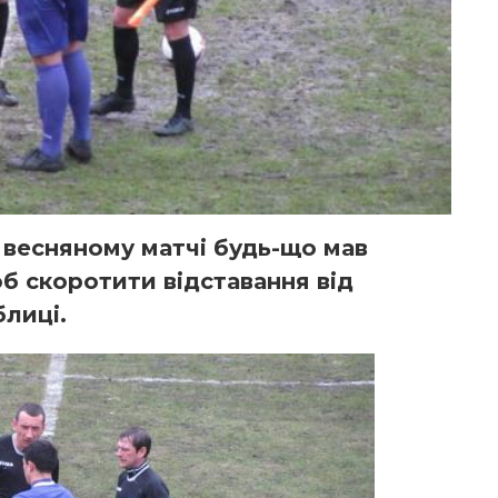
 весняному матчі будь-що мав
б скоротити відставання від
блиці.