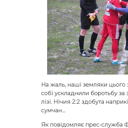
На жаль, наші земляки цього 
собі ускладнили боротьбу за
лізі. Нічия 2:2 здобута напр
сумчан…
Як повідомляє прес-служба ФК