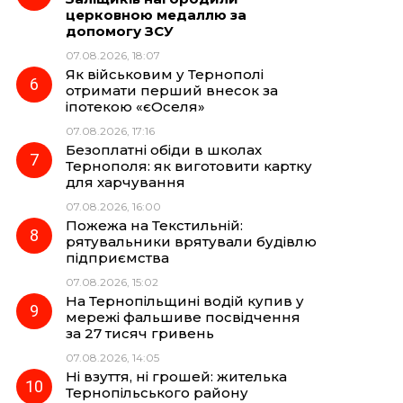
церковною медаллю за
допомогу ЗСУ
07.08.2026, 18:07
Як військовим у Тернополі
отримати перший внесок за
іпотекою «єОселя»
07.08.2026, 17:16
Безоплатні обіди в школах
Тернополя: як виготовити картку
для харчування
07.08.2026, 16:00
Пожежа на Текстильній:
рятувальники врятували будівлю
підприємства
07.08.2026, 15:02
На Тернопільщині водій купив у
мережі фальшиве посвідчення
за 27 тисяч гривень
07.08.2026, 14:05
Ні взуття, ні грошей: жителька
Тернопільського району