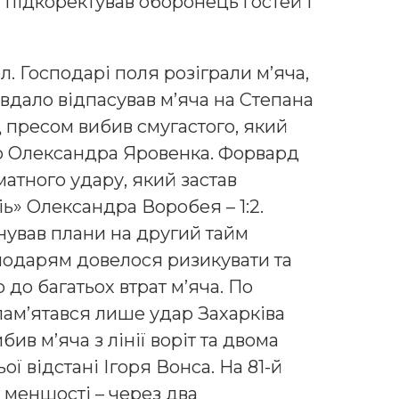
 підкоректував оборонець гостей і
л. Господарі поля розіграли м’яча,
дало відпасував м’яча на Степана
 пресом вибив смугастого, який
о Олександра Яровенка. Форвард
атного удару, який застав
ь» Олександра Воробея – 1:2.
нував плани на другий тайм
сподарям довелося ризикувати та
 до багатьох втрат м’яча. По
пам’ятався лише удар Захарківа
ив м’яча з лінії воріт та двома
ї відстані Ігоря Вонса. На 81-й
 меншості – через два