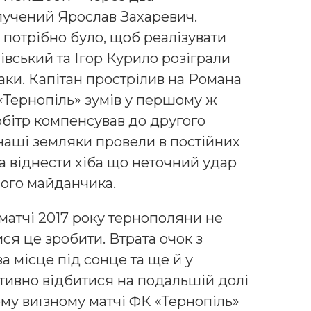
лучений Ярослав Захаревич.
потрібно було, щоб реалізувати
вський та Ігор Курило розіграли
аки. Капітан прострілив на Романа
«Тернопіль» зумів у першому ж
рбітр компенсував до другого
і наші земляки провели в постійних
а віднести хіба що неточний удар
ного майданчика.
матчі 2017 року тернополяни не
ся це зробити. Втрата очок з
 місце під сонце та ще й у
ивно відбитися на подальшій долі
му виїзному матчі ФК «Тернопіль»