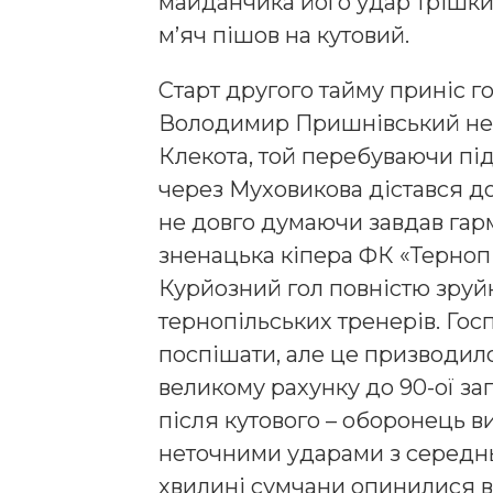
майданчика його удар трішки
м’яч пішов на кутовий.
Старт другого тайму приніс го
Володимир Пришнівський нев
Клекота, той перебуваючи під
через Муховикова дістався д
не довго думаючи завдав гарм
зненацька кіпера ФК «Тернопі
Курйозний гол повністю зруй
тернопільських тренерів. Го
поспішати, але це призводило
великому рахунку до 90-ої за
після кутового – оборонець виб
неточними ударами з середньо
хвилині сумчани опинилися в