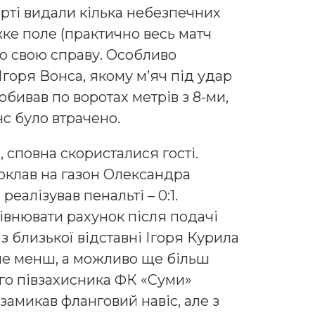
рті видали кілька небезпечних
жке поле (практично весь матч
ло свою справу. Особливо
горя Вонса, якому м’яч під удар
обивав по воротах метрів з 8-ми,
нс було втрачено.
 сповна скористалися гості.
поклав на газон Олександра
еалізував пенальті – 0:1.
івнювати рахунок після подачі
з близької відставні Ігоря Курила
 не менш, а можливо ще більш
ого півзахисника ФК «Суми»
замикав фланговий навіс, але з