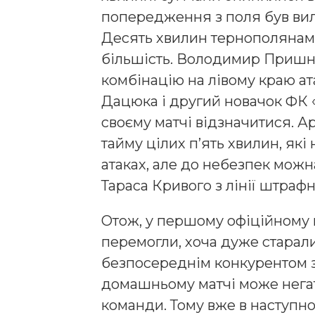
попередження з поля був ви
Десять хвилин тернополянам 
більшість. Володимир Пришні
комбінацію на лівому краю ат
Дацюка і другий новачок ФК 
своєму матчі відзначитися. А
тайму цілих п’ять хвилин, як
атаках, але до небезпек можн
Тараса Кривого з лінії штраф
Отож, у першому офіційному 
перемогли, хоча дуже старали
безпосереднім конкурентом за
домашньому матчі може негат
команди. Тому вже в наступно