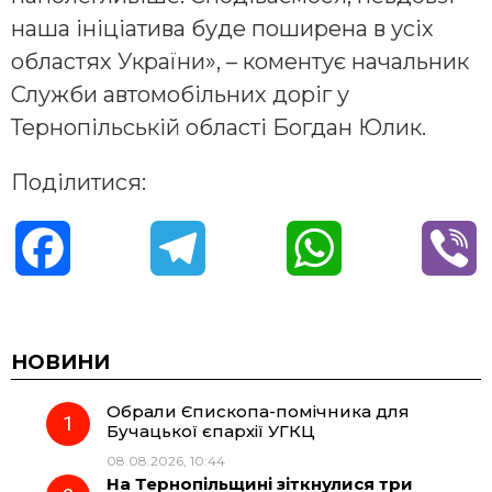
наша ініціатива буде поширена в усіх
областях України», – коментує начальник
Служби автомобільних доріг у
Тернопільській області Богдан Юлик.
Поділитися:
F
T
W
V
a
e
h
i
c
l
a
b
НОВИНИ
Обрали Єпископа-помічника для
e
e
t
e
Бучацької єпархії УГКЦ
08.08.2026, 10:44
b
g
s
r
На Тернопільщині зіткнулися три