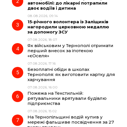
автомобілі: до лікарні потрапили
o
r
A
двоє водіїв і дитина
08.08.2026, 09:14
15-річного волонтера із Заліщиків
o
a
p
нагородили церковною медаллю
за допомогу ЗСУ
k
m
p
07.08.2026, 18:07
Як військовим у Тернополі отримати
перший внесок за іпотекою
«єОселя»
07.08.2026, 17:16
Безоплатні обіди в школах
Тернополя: як виготовити картку для
харчування
07.08.2026, 16:00
Пожежа на Текстильній:
рятувальники врятували будівлю
підприємства
07.08.2026, 15:02
На Тернопільщині водій купив у
мережі фальшиве посвідчення за 27