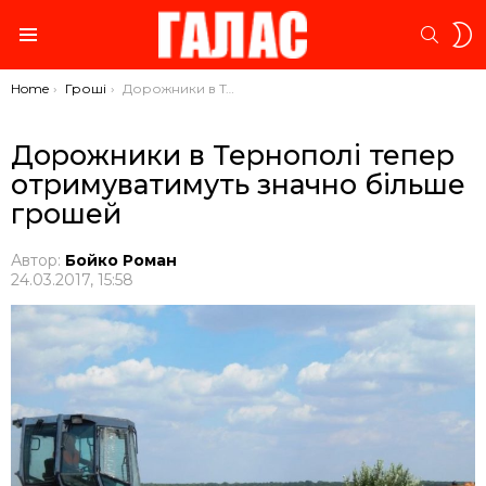
S
SEARC
S
Menu
You are here:
Home
Гроші
Дорожники в Тернополі тепер отримуватимуть значно більше грошей
Дорожники в Тернополі тепер
отримуватимуть значно більше
грошей
Автор:
Бойко Роман
24.03.2017, 15:58