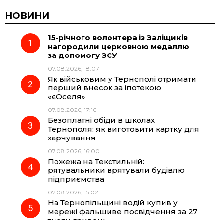
c
l
a
b
НОВИНИ
15-річного волонтера із Заліщиків
e
e
t
e
нагородили церковною медаллю
за допомогу ЗСУ
b
g
s
r
07.08.2026, 18:07
Як військовим у Тернополі отримати
o
r
A
перший внесок за іпотекою
«єОселя»
07.08.2026, 17:16
o
a
p
Безоплатні обіди в школах
Тернополя: як виготовити картку для
k
m
p
харчування
07.08.2026, 16:00
Пожежа на Текстильній:
рятувальники врятували будівлю
підприємства
07.08.2026, 15:02
На Тернопільщині водій купив у
мережі фальшиве посвідчення за 27