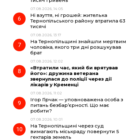
тисяч гривень
07.08.2026, 14:05
Ні взуття, ні грошей: жителька
Тернопільського району втратила 63
тисячі
07.08.2026, 13:17
На Тернопільщині знайшли мертвим
чоловіка, якого три дні розшукував
брат
07.08.2026, 12:02
«Втратили час, який би врятував
його»: дружина ветерана
звернулася до поліції через дії
лікарів у Кременці
07.08.2026, 11:02
Ігор Гірчак — уповноважена особа з
питань безбар’єрності. Що має
робити?
07.08.2026, 10:01
На Тернопільщині через суд
вимагають міськраду повернути 5
гектарів земель