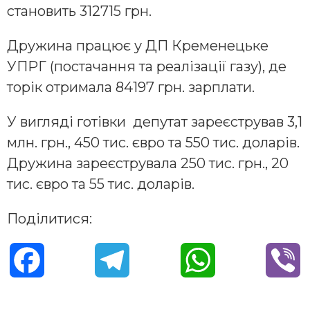
становить 312715 грн.
Дружина працює у ДП Кременецьке
УПРГ (постачання та реалізації газу), де
торік отримала 84197 грн. зарплати.
У вигляді готівки депутат зареєстрував 3,1
млн. грн., 450 тис. євро та 550 тис. доларів.
Дружина зареєструвала 250 тис. грн., 20
тис. євро та 55 тис. доларів.
Поділитися:
F
T
W
V
a
e
h
i