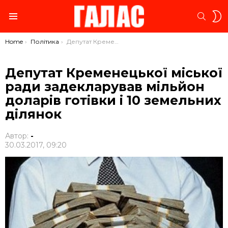
S
SEARC
S
Menu
You are here:
Home
Політика
Депутат Кременецької міської ради задекларував мільйон доларів готівки і 10 земельних ділянок
Депутат Кременецької міської
ради задекларував мільйон
доларів готівки і 10 земельних
ділянок
Автор:
-
30.03.2017, 09:20