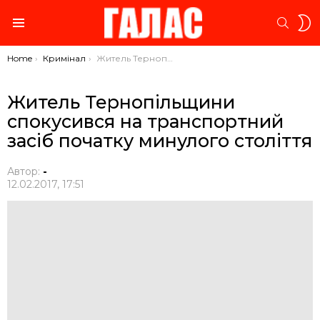
S
SEARC
S
Menu
You are here:
Home
Кримінал
Житель Тернопільщини спокусився на транспортний засіб початку минулого століття
Житель Тернопільщини
спокусився на транспортний
засіб початку минулого століття
Автор:
-
12.02.2017, 17:51