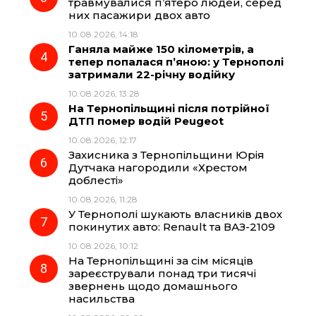
травмувалися п’ятеро людей, серед
них пасажири двох авто
k
m
p
10.08.2026, 14:18
Ганяла майже 150 кілометрів, а
тепер попалася п’яною: у Тернополі
затримали 22-річну водійку
10.08.2026, 13:28
На Тернопільщині після потрійної
ДТП помер водій Peugeot
10.08.2026, 12:17
Захисника з Тернопільщини Юрія
Дутчака нагородили «Хрестом
доблесті»
10.08.2026, 11:28
У Тернополі шукають власників двох
покинутих авто: Renault та ВАЗ-2109
10.08.2026, 10:12
На Тернопільщині за сім місяців
зареєстрували понад три тисячі
звернень щодо домашнього
насильства