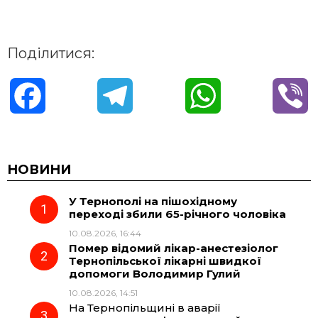
Поділитися:
F
T
W
V
a
e
h
i
c
l
a
b
НОВИНИ
У Тернополі на пішохідному
e
e
t
e
переході збили 65-річного чоловіка
10.08.2026, 16:44
b
g
s
r
Помер відомий лікар-анестезіолог
Тернопільської лікарні швидкої
o
r
A
допомоги Володимир Гулий
10.08.2026, 14:51
На Тернопільщині в аварії
o
a
p