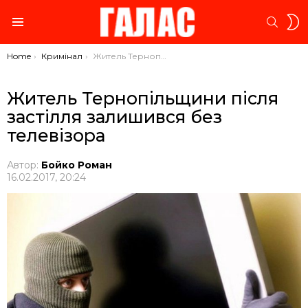
S
SEARC
S
Menu
You are here:
Home
Кримінал
Житель Тернопільщини після застілля залишився без телевізора
Житель Тернопільщини після
застілля залишився без
телевізора
Автор:
Бойко Роман
16.02.2017, 20:24