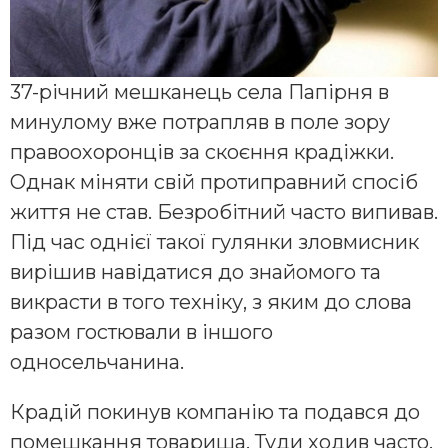
37-річний мешканець села Папірня в
минулому вже потрапляв в поле зору
правоохоронців за скоєння крадіжки.
Однак міняти свій протиправний спосіб
життя не став. Безробітний часто випивав.
Під час однієї такої гулянки зловмисник
вирішив навідатися до знайомого та
викрасти в того техніку, з яким до слова
разом гостювали в іншого
односельчанина.
Крадій покинув компанію та подався до
помешкання товариша. Туди ходив часто,