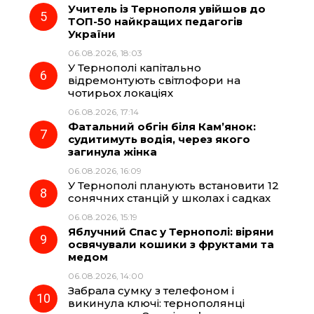
Учитель із Тернополя увійшов до
ТОП-50 найкращих педагогів
України
06.08.2026, 18:03
У Тернополі капітально
відремонтують світлофори на
чотирьох локаціях
06.08.2026, 17:14
Фатальний обгін біля Кам’янок:
судитимуть водія, через якого
загинула жінка
06.08.2026, 16:09
У Тернополі планують встановити 12
сонячних станцій у школах і садках
06.08.2026, 15:19
Яблучний Спас у Тернополі: віряни
освячували кошики з фруктами та
медом
06.08.2026, 14:00
Забрала сумку з телефоном і
викинула ключі: тернополянці