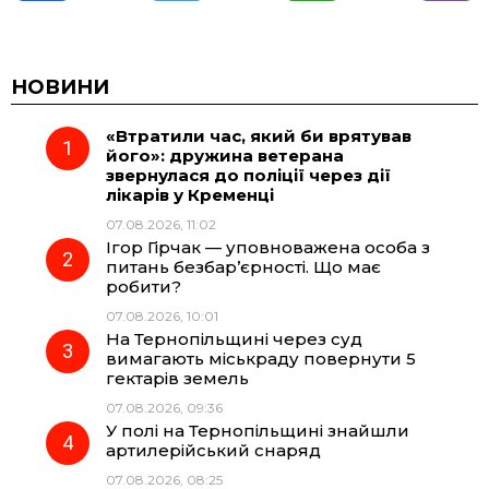
a
e
h
i
c
l
a
b
НОВИНИ
«Втратили час, який би врятував
e
e
t
e
його»: дружина ветерана
звернулася до поліції через дії
b
g
s
r
лікарів у Кременці
07.08.2026, 11:02
o
r
A
Ігор Гірчак — уповноважена особа з
питань безбар’єрності. Що має
робити?
o
a
p
07.08.2026, 10:01
На Тернопільщині через суд
k
m
p
вимагають міськраду повернути 5
гектарів земель
07.08.2026, 09:36
У полі на Тернопільщині знайшли
артилерійський снаряд
07.08.2026, 08:25