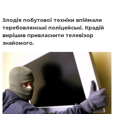
Злодія побутової техніки впіймали
теребовлянські поліцейські. Крадій
вирішив привласнити телевізор
знайомого.