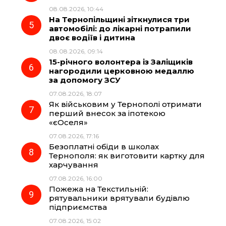
08.08.2026, 10:44
На Тернопільщині зіткнулися три
автомобілі: до лікарні потрапили
двоє водіїв і дитина
08.08.2026, 09:14
15-річного волонтера із Заліщиків
нагородили церковною медаллю
за допомогу ЗСУ
07.08.2026, 18:07
Як військовим у Тернополі отримати
перший внесок за іпотекою
«єОселя»
07.08.2026, 17:16
Безоплатні обіди в школах
Тернополя: як виготовити картку для
харчування
07.08.2026, 16:00
Пожежа на Текстильній:
рятувальники врятували будівлю
підприємства
07.08.2026, 15:02