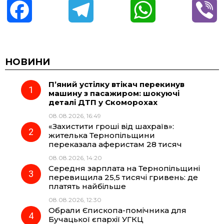
F
T
W
V
a
e
h
i
c
l
a
b
НОВИНИ
П’яний устілку втікач перекинув
e
e
t
e
машину з пасажиром: шокуючі
деталі ДТП у Скоморохах
b
g
s
r
08.08.2026, 16:49
«Захистити гроші від шахраїв»:
o
r
A
жителька Тернопільщини
переказала аферистам 28 тисяч
08.08.2026, 14:20
o
a
p
Середня зарплата на Тернопільщині
перевищила 25,5 тисячі гривень: де
k
m
p
платять найбільше
08.08.2026, 12:30
Обрали Єпископа-помічника для
Бучацької єпархії УГКЦ