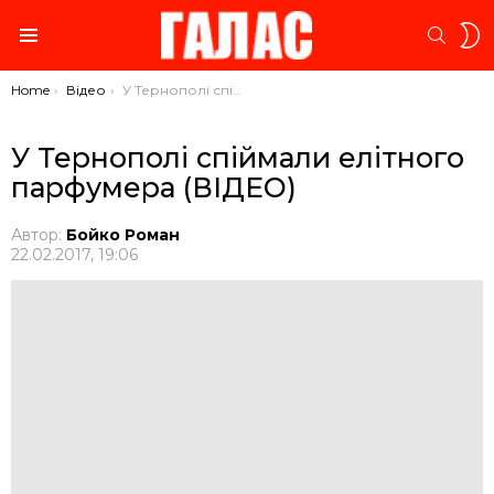
S
SEARC
S
Menu
You are here:
Home
Відео
У Тернополі спіймали елітного парфумера (ВІДЕО)
У Тернополі спіймали елітного
парфумера (ВІДЕО)
Автор:
Бойко Роман
22.02.2017, 19:06