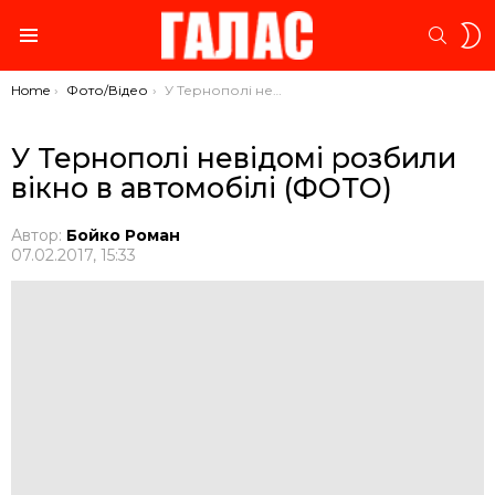
S
SEARC
S
Menu
You are here:
Home
Фото/Відео
У Тернополі невідомі розбили вікно в автомобілі (ФОТО)
У Тернополі невідомі розбили
вікно в автомобілі (ФОТО)
Автор:
Бойко Роман
07.02.2017, 15:33