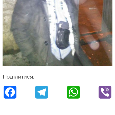
Поділитися:
F
T
W
V
a
e
h
i