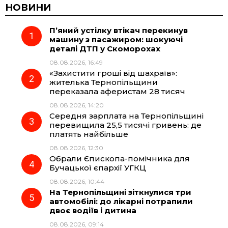
c
l
a
b
НОВИНИ
П’яний устілку втікач перекинув
e
e
t
e
машину з пасажиром: шокуючі
деталі ДТП у Скоморохах
b
g
s
r
08.08.2026, 16:49
«Захистити гроші від шахраїв»:
o
r
A
жителька Тернопільщини
переказала аферистам 28 тисяч
08.08.2026, 14:20
o
a
p
Середня зарплата на Тернопільщині
перевищила 25,5 тисячі гривень: де
k
m
p
платять найбільше
08.08.2026, 12:30
Обрали Єпископа-помічника для
Бучацької єпархії УГКЦ
08.08.2026, 10:44
На Тернопільщині зіткнулися три
автомобілі: до лікарні потрапили
двоє водіїв і дитина
08.08.2026, 09:14