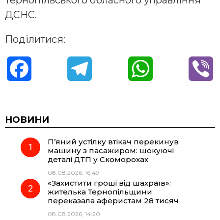
ДСНС.
Поділитися:
F
T
W
V
a
e
h
i
c
l
a
b
НОВИНИ
П’яний устілку втікач перекинув
e
e
t
e
машину з пасажиром: шокуючі
деталі ДТП у Скоморохах
b
g
s
r
08.08.2026, 16:49
«Захистити гроші від шахраїв»:
o
r
A
жителька Тернопільщини
переказала аферистам 28 тисяч
08.08.2026, 14:20
o
a
p