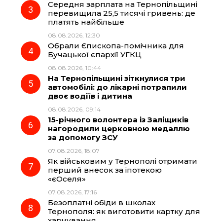
Середня зарплата на Тернопільщині
перевищила 25,5 тисячі гривень: де
k
m
p
платять найбільше
08.08.2026, 12:30
Обрали Єпископа-помічника для
Бучацької єпархії УГКЦ
08.08.2026, 10:44
На Тернопільщині зіткнулися три
автомобілі: до лікарні потрапили
двоє водіїв і дитина
08.08.2026, 09:14
15-річного волонтера із Заліщиків
нагородили церковною медаллю
за допомогу ЗСУ
07.08.2026, 18:07
Як військовим у Тернополі отримати
перший внесок за іпотекою
«єОселя»
07.08.2026, 17:16
Безоплатні обіди в школах
Тернополя: як виготовити картку для
харчування