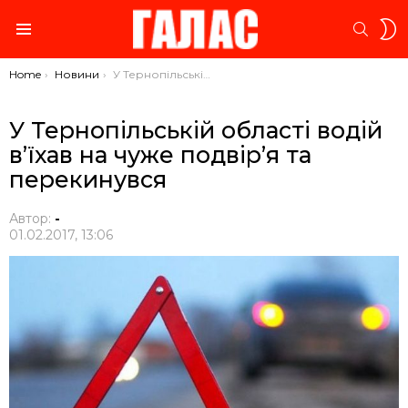
S
SEARC
S
Menu
You are here:
Home
Новини
У Тернопільській області водій в’їхав на чуже подвір’я та перекинувся
У Тернопільській області водій
в’їхав на чуже подвір’я та
перекинувся
Автор:
-
01.02.2017, 13:06