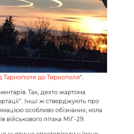
д Тарнополя до Тернополя
“.
ентарів. Так, дехто жартома
ортації”. Інші ж стверджують про
рмацією особливо обізнаних, кола
 військового літака МіГ-29.
це ж явище спостерігали у Івано-