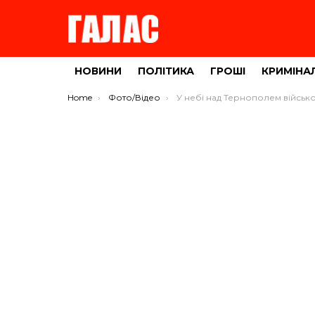
НОВИНИ
ПОЛІТИКА
ГРОШІ
КРИМІНА
You are here:
Home
Фото/Відео
У небі над Тернополем військовий літак залишив після себе дивні кола 