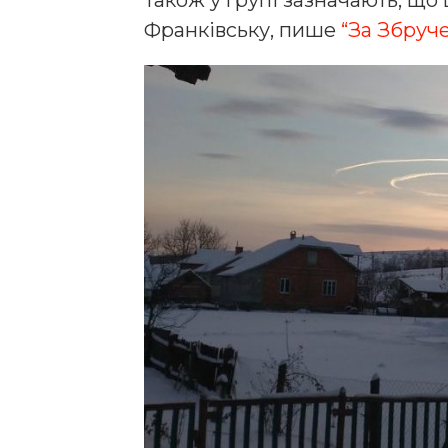
Франківську, пише
“За Збруче