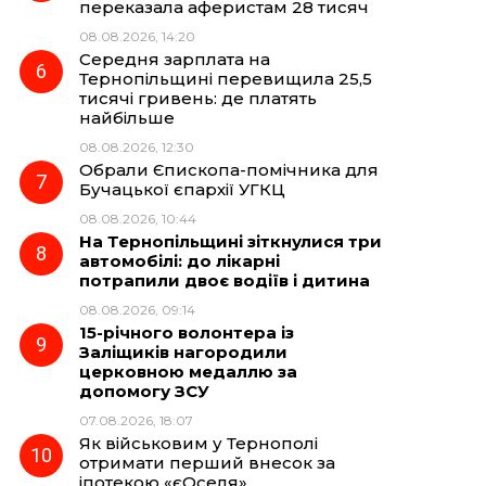
переказала аферистам 28 тисяч
08.08.2026, 14:20
Середня зарплата на
Тернопільщині перевищила 25,5
тисячі гривень: де платять
найбільше
08.08.2026, 12:30
Обрали Єпископа-помічника для
Бучацької єпархії УГКЦ
08.08.2026, 10:44
На Тернопільщині зіткнулися три
автомобілі: до лікарні
потрапили двоє водіїв і дитина
08.08.2026, 09:14
15-річного волонтера із
Заліщиків нагородили
церковною медаллю за
допомогу ЗСУ
07.08.2026, 18:07
Як військовим у Тернополі
отримати перший внесок за
іпотекою «єОселя»