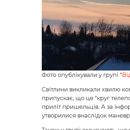
Фото опублікували у групі “
Ві
Світлини викликали хвилю ком
припускає, що це “круг телеп
приліт пришельців. А за інфо
утворилися внаслідок маневрів
Також у групі зазначають, що 