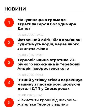
НОВИНИ
Микулинецька громада
втратила Героя Володимира
Дичка
09.08.2026, 14:46
Фатальний обгін біля Кам’янок:
судитимуть водія, через якого
загинула жінка
09.08.2026, 12:09
Тернопільщина втратила 23-
річного захисника із Теребовлі
Андрія Іскоростенського
09.08.2026, 09:41
П’яний устілку втікач перекинув
машину з пасажиром: шокуючі
деталі ДТП у Скоморохах
08.08.2026, 16:49
«Захистити гроші від шахраїв»:
жителька Тернопільщини