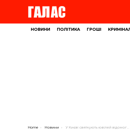
НОВИНИ
ПОЛІТИКА
ГРОШІ
КРИМІНА
You are here:
Home
Новини
У Києві святкують ювілей відомого уродженця Тернопільщини