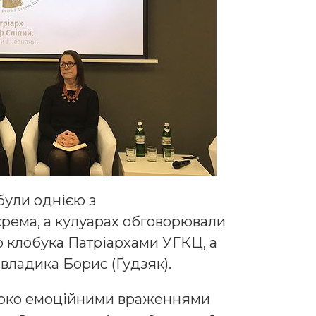
 були однією з
рема, а кулуарах обговорювали
 клобука Патріархами УГКЦ, а
 владика Борис (Ґудзяк).
боко емоційними враженнями