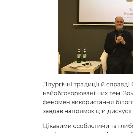
Літургічні традиції й справді
найобговорюваніших тем. Зок
феномен використання білого
завдав напрямок цій дискусії
Цікавими особистими та гли