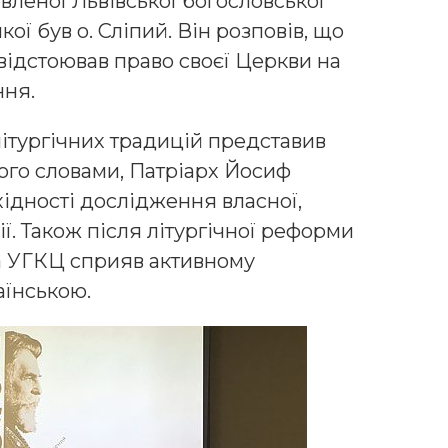
вленої Львівської богословської
ої був о. Сліпий. Він розповів, що
 відстоював право своєї Церкви на
ння.
ітургічних традицій представив
ого словами, Патріарх Йосиф
ідності дослідження власної,
ї. Також після літургічної реформи
ва УГКЦ сприяв активному
аїнською.