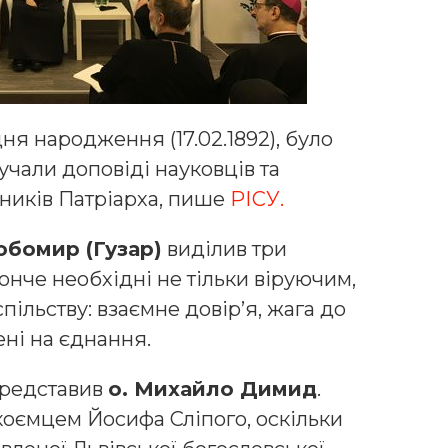
ня народження (17.02.1892), було
учали доповіді науковців та
тників Патріарха, пише
РІСУ.
бомир (Гузар)
виділив три
конче необхідні не тільки віруючим,
пільству: взаємне довір’я, жага до
ні на єднання.
представив
о. Михайло Димид
.
коємцем Йосифа Сліпого, оскільки