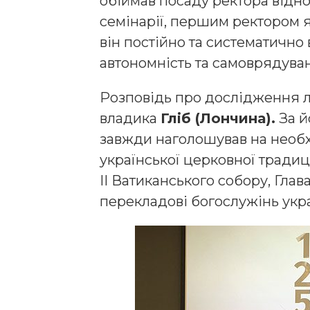
обіймав посаду ректора відно
семінарії, першим ректором як
він постійно та систематично
автономність та самоврядува
Розповідь про дослідження л
владика
Гліб (Лончина).
За й
завжди наголошував на необх
української церковної традиці
II Ватиканського собору, Гла
перекладові богослужінь укр