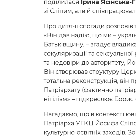
поділилася
Ірина Ясінська-
зі Сліпим, але й співпрацювал
Про дитячі спогади розповів 
«Він дав надію, що ми – укра
Батьківщину, – згадує владика
секуляризації та сексуальної 
та недовіри до авторитету, Й
Він створював структуру Церк
тотальна реконструкція, він 
Патріархату (фактично патріарх
нігілізм» – підкреслює Борис 
Нагадаємо, що в контексті юві
Патріарха УГКЦ Йосифа Сліпог
культурно-освітніх заходів. З