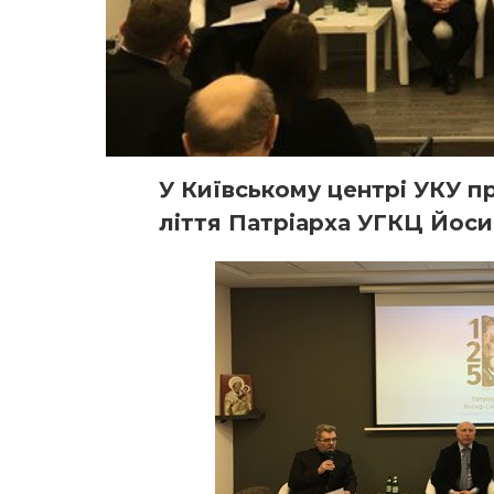
У Київському центрі УКУ п
ліття Патріарха УГКЦ Йос