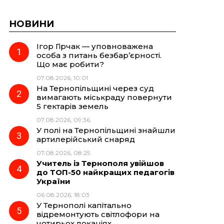
НОВИНИ
Ігор Гірчак — уповноважена
особа з питань безбар’єрності.
Що має робити?
07.08.2026, 10:01
На Тернопільщині через суд
вимагають міськраду повернути
5 гектарів земель
07.08.2026, 09:36
У полі на Тернопільщині знайшли
артилерійський снаряд
07.08.2026, 08:25
Учитель із Тернополя увійшов
до ТОП-50 найкращих педагогів
України
06.08.2026, 18:03
У Тернополі капітально
відремонтують світлофори на
чотирьох локаціях