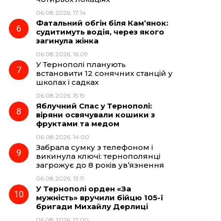
06.08.2026, 17:14
Фатальний обгін біля Кам’янок:
судитимуть водія, через якого
загинула жінка
06.08.2026, 16:09
У Тернополі планують
встановити 12 сонячних станцій у
школах і садках
06.08.2026, 15:19
Яблучний Спас у Тернополі:
віряни освячували кошики з
фруктами та медом
06.08.2026, 14:00
Забрала сумку з телефоном і
викинула ключі: тернополянці
загрожує до 8 років ув’язнення
06.08.2026, 13:11
У Тернополі орден «За
мужність» вручили бійцю 105-ї
бригади Михайлу Дерлиці
06.08.2026, 12:00