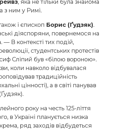
Ґрейвз
, яка не тільки була знайома
а з ним у Римі.
також і єпископ
Борис (Ґудзяк)
.
їнські діяспоряни, повернемося на
. — В контексті тих подій,
революції, студентських протестів
осиф Сліпий був «білою вороною».
ви, коли навколо відбувалася
проповідував традиційність
альні цінності), а в світі панував
(Ґудзяк).
лейного року на честь 125-ліття
о, в Україні планується низка
окрема, ряд заходів відбудеться