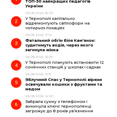
ТОП-50 найкращих педагогів
України
b
g
s
r
06.08.2026, 18:03
У Тернополі капітально
o
r
A
відремонтують світлофори на
чотирьох локаціях
06.08.2026, 17:14
o
a
p
Фатальний обгін біля Кам’янок:
судитимуть водія, через якого
k
m
p
загинула жінка
06.08.2026, 16:09
У Тернополі планують встановити 12
сонячних станцій у школах і садках
06.08.2026, 15:19
Яблучний Спас у Тернополі: віряни
освячували кошики з фруктами та
медом
06.08.2026, 14:00
Забрала сумку з телефоном і
викинула ключі: тернополянці
загрожує до 8 років ув’язнення