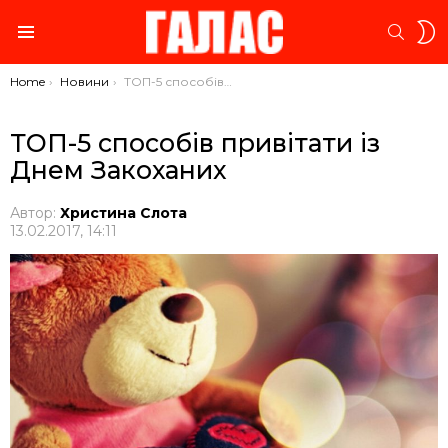
S
SEARC
S
Menu
You are here:
Home
Новини
ТОП-5 способів привітати із Днем Закоханих
ТОП-5 способів привітати із
Днем Закоханих
Автор:
Христина Слота
13.02.2017, 14:11