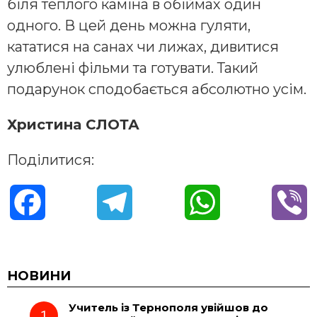
біля теплого каміна в обіймах один
одного. В цей день можна гуляти,
кататися на санах чи лижах, дивитися
улюблені фільми та готувати. Такий
подарунок сподобається абсолютно усім.
Христина СЛОТА
Поділитися:
F
T
W
V
a
e
h
i
c
l
a
b
НОВИНИ
Учитель із Тернополя увійшов до
e
e
t
e