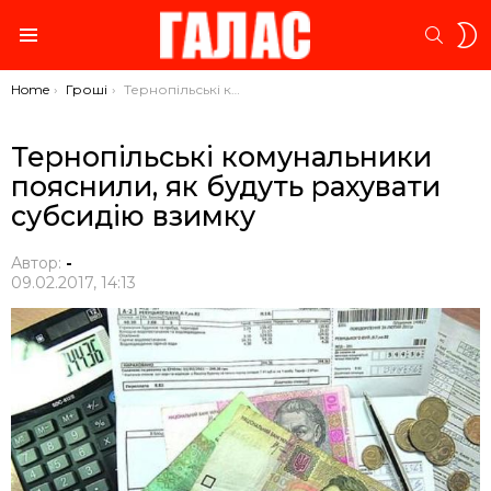
S
SEARC
S
Menu
You are here:
Home
Гроші
Тернопільські комунальники пояснили, як будуть рахувати субсидію взимку
Тернопільські комунальники
пояснили, як будуть рахувати
субсидію взимку
Автор:
-
09.02.2017, 14:13