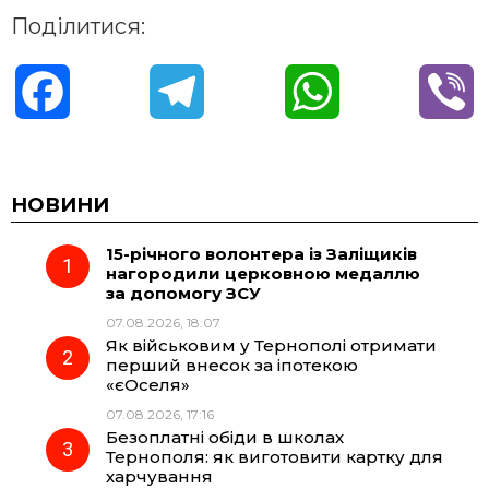
Поділитися:
F
T
W
V
a
e
h
i
c
l
a
b
НОВИНИ
15-річного волонтера із Заліщиків
e
e
t
e
нагородили церковною медаллю
за допомогу ЗСУ
b
g
s
r
07.08.2026, 18:07
Як військовим у Тернополі отримати
o
r
A
перший внесок за іпотекою
«єОселя»
07.08.2026, 17:16
o
a
p
Безоплатні обіди в школах
Тернополя: як виготовити картку для
k
m
p
харчування