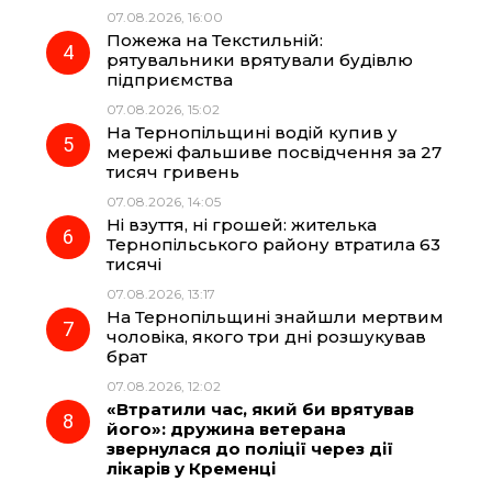
07.08.2026, 16:00
Пожежа на Текстильній:
рятувальники врятували будівлю
підприємства
07.08.2026, 15:02
На Тернопільщині водій купив у
мережі фальшиве посвідчення за 27
тисяч гривень
07.08.2026, 14:05
Ні взуття, ні грошей: жителька
Тернопільського району втратила 63
тисячі
07.08.2026, 13:17
На Тернопільщині знайшли мертвим
чоловіка, якого три дні розшукував
брат
07.08.2026, 12:02
«Втратили час, який би врятував
його»: дружина ветерана
звернулася до поліції через дії
лікарів у Кременці