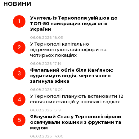
c
l
a
b
НОВИНИ
Учитель із Тернополя увійшов до
e
e
t
e
ТОП-50 найкращих педагогів
України
b
g
s
r
06.08.2026, 18:03
У Тернополі капітально
o
r
A
відремонтують світлофори на
чотирьох локаціях
06.08.2026, 17:14
o
a
p
Фатальний обгін біля Кам’янок:
судитимуть водія, через якого
k
m
p
загинула жінка
06.08.2026, 16:09
У Тернополі планують встановити 12
сонячних станцій у школах і садках
06.08.2026, 15:19
Яблучний Спас у Тернополі: віряни
освячували кошики з фруктами та
медом
06.08.2026, 14:00