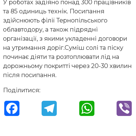
У роботах задіяно понад 300 працівників
та 85 одиниць технік. Посипання
здійснюють філії Тернопільського
облавтодору, а також підрядні
організації, з якими укладенні договори
на утримання доріг.Суміш солі та піску
починає діяти та розтоплювати лід на
дорожньому покритті через 20-30 хвилин
після посипання.
Поділитися:
F
T
W
V
a
e
h
i