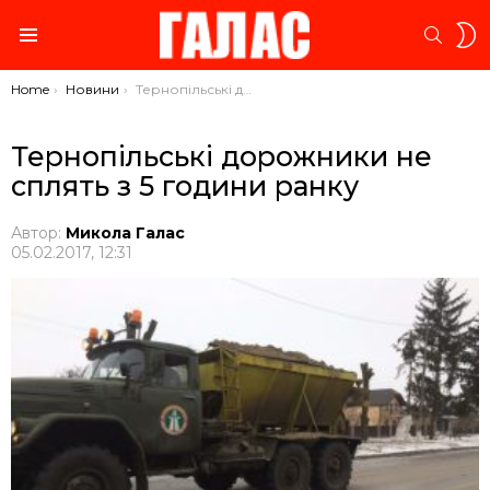
S
SEARC
S
Menu
You are here:
Home
Новини
Тернопільські дорожники не сплять з 5 години ранку
Тернопільські дорожники не
сплять з 5 години ранку
Автор:
Микола Галас
05.02.2017, 12:31