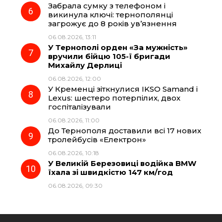
Забрала сумку з телефоном і
викинула ключі: тернополянці
загрожує до 8 років ув’язнення
06.08.2026, 13:11
У Тернополі орден «За мужність»
вручили бійцю 105-ї бригади
Михайлу Дерлиці
06.08.2026, 12:00
У Кременці зіткнулися IKSO Samand і
Lexus: шестеро потерпілих, двох
госпіталізували
06.08.2026, 11:00
До Тернополя доставили всі 17 нових
тролейбусів «Електрон»
06.08.2026, 10:18
У Великій Березовиці водійка BMW
їхала зі швидкістю 147 км/год
06.08.2026, 09:30