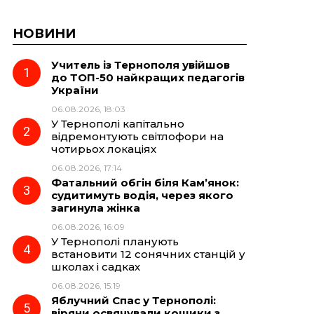
НОВИНИ
Учитель із Тернополя увійшов
до ТОП-50 найкращих педагогів
України
06.08.2026, 18:03
У Тернополі капітально
відремонтують світлофори на
чотирьох локаціях
06.08.2026, 17:14
Фатальний обгін біля Кам’янок:
судитимуть водія, через якого
загинула жінка
06.08.2026, 16:09
У Тернополі планують
встановити 12 сонячних станцій у
школах і садках
06.08.2026, 15:19
Яблучний Спас у Тернополі:
віряни освячували кошики з