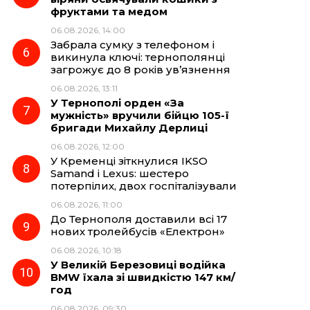
фруктами та медом
06.08.2026, 14:00
Забрала сумку з телефоном і
викинула ключі: тернополянці
загрожує до 8 років ув’язнення
06.08.2026, 13:11
У Тернополі орден «За
мужність» вручили бійцю 105-ї
бригади Михайлу Дерлиці
06.08.2026, 12:00
У Кременці зіткнулися IKSO
Samand і Lexus: шестеро
потерпілих, двох госпіталізували
06.08.2026, 11:00
До Тернополя доставили всі 17
нових тролейбусів «Електрон»
06.08.2026, 10:18
У Великій Березовиці водійка
BMW їхала зі швидкістю 147 км/
год
06.08.2026, 09:30