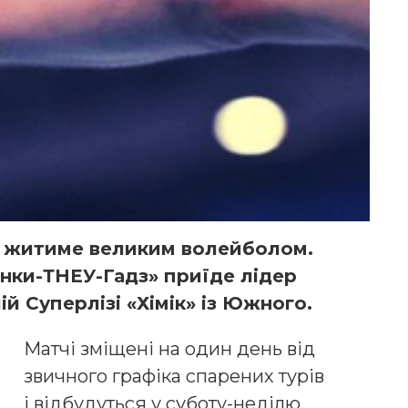
ь житиме великим волейболом.
анки-ТНЕУ-Гадз» приїде лідер
ій Суперлізі «Хімік» із Южного.
Матчі зміщені на один день від
звичного графіка спарених турів
і відбудуться у суботу-неділю.