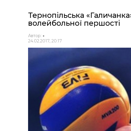
Тернопільська «Галичанка
волейбольної першості
Автор:
-
24.02.2017, 20:17