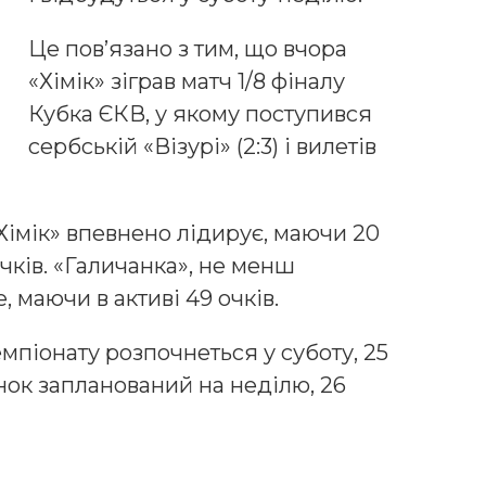
Це пов’язано з тим, що вчора
«Хімік» зіграв матч 1/8 фіналу
Кубка ЄКВ, у якому поступився
сербській «Візурі» (2:3) і вилетів
«Хімік» впевнено лідирує, маючи 20
чків. «Галичанка», не менш
, маючи в активі 49 очків.
мпіонату розпочнеться у суботу, 25
инок запланований на неділю, 26