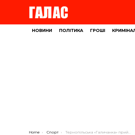
НОВИНИ
ПОЛІТИКА
ГРОШІ
КРИМІНА
You are here:
Home
Спорт
Тернопільська «Галичанка» приймає лідера волейбольної першості