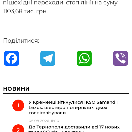
пішохідні переходи, стоп лінії на суму
1103,68 тис. грн.
Поділитися:
F
T
W
V
a
e
h
i
c
l
a
b
НОВИНИ
У Кременці зіткнулися IKSO Samand і
e
e
t
e
Lexus: шестеро потерпілих, двох
госпіталізували
b
g
s
r
06.08.2026, 11:00
До Тернополя доставили всі 17 нових
o
r
A