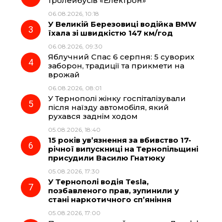
тролейбусів «Електрон»
06.08.2026, 10:18
У Великій Березовиці водійка BMW
o
a
p
їхала зі швидкістю 147 км/год
06.08.2026, 09:30
k
m
p
Яблучний Спас 6 серпня: 5 суворих
заборон, традиції та прикмети на
врожай
06.08.2026, 08:01
У Тернополі жінку госпіталізували
після наїзду автомобіля, який
рухався заднім ходом
05.08.2026, 18:40
15 років ув’язнення за вбивство 17-
річної випускниці на Тернопільщині
присудили Василю Гнатюку
05.08.2026, 17:30
У Тернополі водія Tesla,
позбавленого прав, зупинили у
стані наркотичного сп’яніння
05.08.2026, 17:00