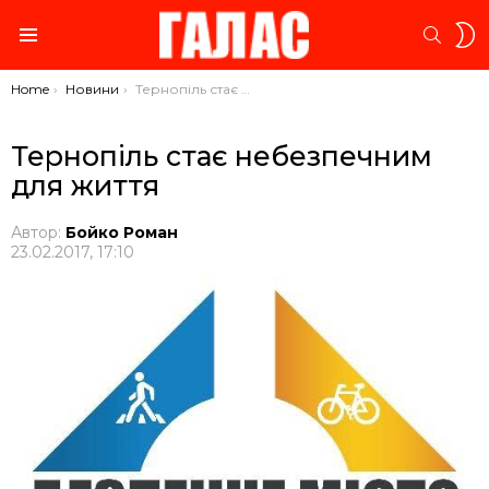
S
SEARC
S
Menu
You are here:
Home
Новини
Тернопіль стає небезпечним для життя
Тернопіль стає небезпечним
для життя
Автор:
Бойко Роман
23.02.2017, 17:10