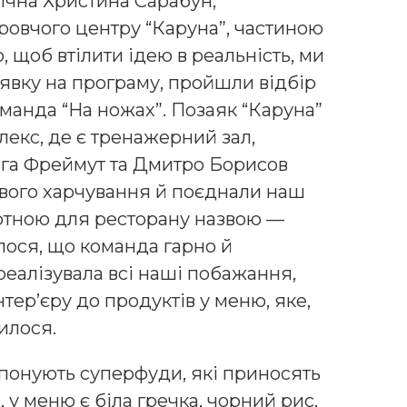
річна Христина Сарабун,
ровчого центру “Каруна”, частиною
о, щоб втілити ідею в реальність, ми
аявку на програму, пройшли відбір
оманда “На ножах”. Позаяк “Каруна”
екс, де є тренажерний зал,
льга Фреймут та Дмитро Борисов
вого харчування й поєднали наш
артною для ресторану назвою —
ося, що команда гарно й
еалізувала всі наші побажання,
нтер’єру до продуктів у меню, яке,
илося.
опонують суперфуди, які приносять
 у меню є біла гречка, чорний рис,