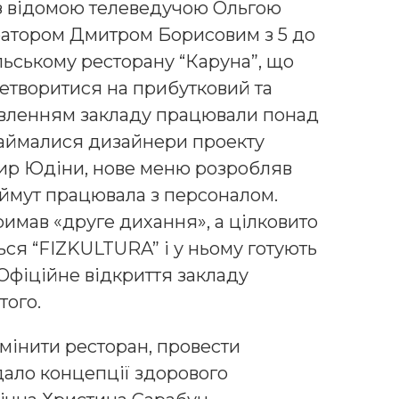
 з відомою телеведучою Ольгою
ратором Дмитром Борисовим з 5 до
льському ресторану “Каруна”, що
еретворитися на прибутковий та
овленням закладу працювали понад
 займалися дизайнери проекту
ир Юдіни, нове меню розробляв
ймут працювала з персоналом.
римав «друге дихання», а цілковито
ься “FIZKULTURA” і у ньому готують
Офіційне відкриття закладу
того.
змінити ресторан, провести
дало концепції здорового