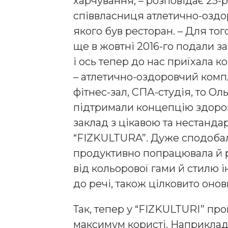
харчування, – розповідає 25-
співвласниця атлетично-оздо
якого був ресторан. – Для тог
ще в жовтні 2016-го подали з
і ось тепер до нас приїхала к
– атлетично-оздоровчий компл
фітнес-зал, СПА-студія, то О
підтримали концепцію здоро
заклад з цікавою та нестанд
“FIZKULTURA”. Дуже сподобал
продуктивно попрацювала й р
від кольорової гами й стилю і
до речі, також цілковито онов
Так, тепер у “FIZKULTURІ” пр
максимум користі. Наприклад,