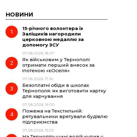
НОВИНИ
15-річного волонтера із
Заліщиків нагородили
церковною медаллю за
допомогу ЗСУ
07.08.2026, 18:07
Як військовим у Тернополі
отримати перший внесок за
іпотекою «єОселя»
07.08.2026, 17:16
Безоплатні обіди в школах
Тернополя: як виготовити картку
для харчування
07.08.2026, 16:00
Пожежа на Текстильній:
рятувальники врятували будівлю
підприємства
07.08.2026, 15:02
На Тернопільщині водій купив у