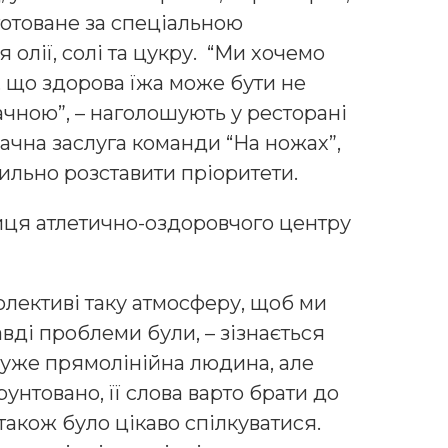
готоване за спеціальною
 олії, солі та цукру. “Ми хочемо
, що здорова їжа може бути не
ачною”, – наголошують у ресторані
ачна заслуга команди “На ножах”,
вильно розставити пріоритети.
иця атлетично-оздоровчого центру
олективі таку атмосферу, щоб ми
вді проблеми були, – зізнається
дуже прямолінійна людина, але
унтовано, її слова варто брати до
акож було цікаво спілкуватися.