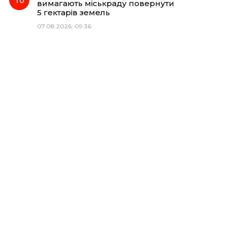
вимагають міськраду повернути
5 гектарів земель
07.08.2026, 09:36