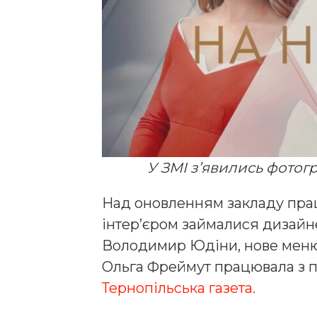
У ЗМІ з’явились фотогр
Над оновленням закладу прац
інтер’єром займалися дизайн
Володимир Юдіни, нове меню
Ольга Фреймут працювала з 
Тернопільська газета.