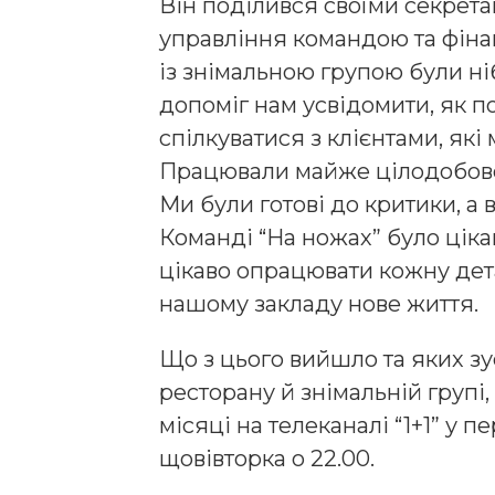
Він поділився своїми секрета
управління командою та фіна
із знімальною групою були н
допоміг нам усвідомити, як по
спілкуватися з клієнтами, які
Працювали майже цілодобово,
Ми були готові до критики, а 
Команді “На ножах” було цікав
цікаво опрацювати кожну дет
нашому закладу нове життя.
Що з цього вийшло та яких з
ресторану й знімальній групі
місяці на телеканалі “1+1” у п
щовівторка о 22.00.