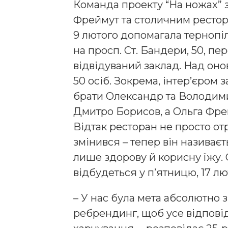
Команда проекту “На ножах”
Фреймут та столичним ресто
9 лютого допомагала тернопі
на просп. Ст. Бандери, 50, п
відвідуваний заклад. Над он
50 осіб. Зокрема, інтер’єром
брати Олександр та Володим
Дмитро Борисов, а Ольга Фре
Відтак ресторан не просто от
змінився – тепер він називаєт
лише здорову й корисну їжу. 
відбудеться у п’ятницю, 17 лю
– У нас була мета абсолютно 
ребрендинг, щоб усе відпові