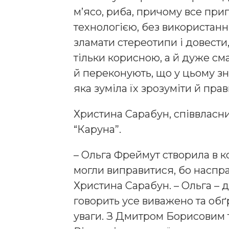
м’ясо, риба, причому все при
технологією, без використання
зламати стереотипи і довести
тільки корисною, а й дуже см
й переконують, що у цьому зн
яка зуміла їх зрозуміти й пра
Христина Сарабун, співвласн
“Каруна”.
– Ольга Фреймут створила в к
могли виправитися, бо наспра
Христина Сарабун. – Ольга – 
говорить усе виважено та обґр
уваги. З Дмитром Борисовим т