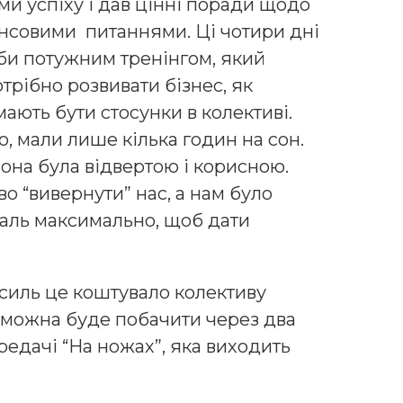
ми успіху і дав цінні поради щодо
нсовими питаннями. Ці чотири дні
іби потужним тренінгом, який
трібно розвивати бізнес, як
 мають бути стосунки в колективі.
 мали лише кілька годин на сон.
вона була відвертою і корисною.
о “вивернути” нас, а нам було
аль максимально, щоб дати
усиль це коштувало колективу
, можна буде побачити через два
ередачі “На ножах”, яка виходить