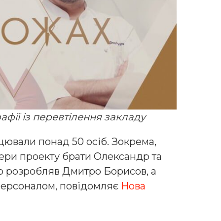
афії із перевтілення закладу
ювали понад 50 осіб. Зокрема,
ери проекту брати Олександр та
 розробляв Дмитро Борисов, а
персоналом, повідомляє
Нова