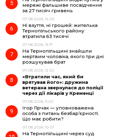
мережі фальшиве посвідчення
за 27 тисяч гривень
07.08.2026, 14:05
Ні взуття, ні грошей: жителька
Тернопільського району
втратила 63 тисячі
07.08.2026, 13:17
На Тернопільщині знайшли
мертвим чоловіка, якого три дні
розшукував брат
07.08.2026, 12:02
«Втратили час, який би
врятував його»: дружина
ветерана звернулася до поліції
через дії лікарів у Кременці
07.08.2026, 11:02
Ігор Гірчак — уповноважена
особа з питань безбар’єрності.
Що має робити?
07.08.2026, 10:01
На Тернопільщині через суд