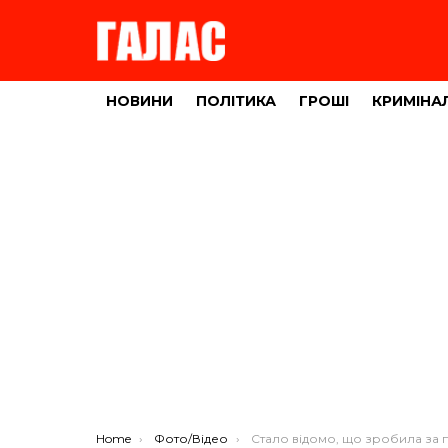
НОВИНИ
ПОЛІТИКА
ГРОШІ
КРИМІНА
You are here:
Home
Фото/Відео
Стало відомо, що зробила за п’ять днів у Тернополі Ольга Фреймут 