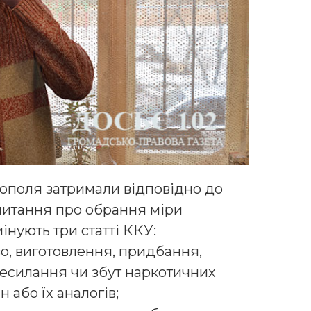
нополя затримали відповідно до
 питання про обрання міри
інують три статті ККУ:
о, виготовлення, придбання,
ресилання чи збут наркотичних
 або їх аналогів;