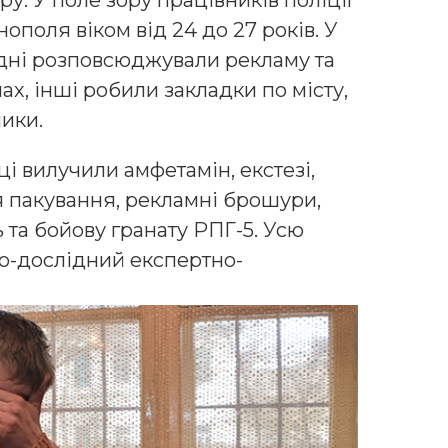
ополя віком від 24 до 27 років. У
одні розповсюджували рекламу та
х, інші робили закладки по місту,
ики.
і вилучили амфетамін, екстезі,
я пакування, рекламні брошури,
 та бойову гранату РПГ-5. Усю
о-дослідний експертно-