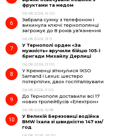
фруктами та медом
06.08.2026, 14:00
Забрала сумку з телефоном і
викинула ключі: тернополянці
загрожує до 8 років ув’язнення
06.08.2026, 13:11
У Тернополі орден «За
мужність» вручили бійцю 105-ї
бригади Михайлу Дерлиці
06.08.2026, 12:00
У Кременці зіткнулися IKSO
Samand і Lexus: шестеро
потерпілих, двох госпіталізували
06.08.2026, 11:00
До Тернополя доставили всі 17
нових тролейбусів «Електрон»
06.08.2026, 10:18
У Великій Березовиці водійка
BMW їхала зі швидкістю 147 км/
год
06.08.2026, 09:30