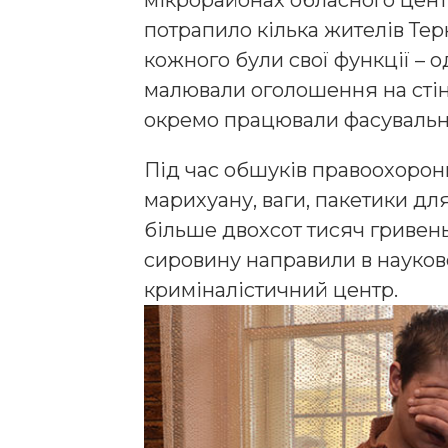
потрапило кілька жителів Терн
кожного були свої функції – 
малювали оголошення на стіна
окремо працювали фасувальн
Під час обшуків правоохоронц
марихуану, ваги, пакетики дл
більше двохсот тисяч гривень
сировину направили в науков
криміналістичний центр.