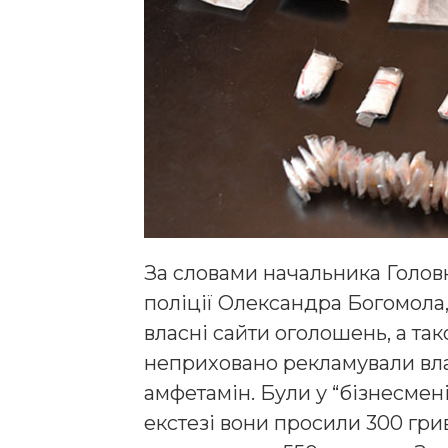
За словами начальника Голов
поліції Олександра Богомола,
власні сайти оголошень, а т
неприховано рекламували влас
амфетамін. Були у “бізнесмені
екстезі вони просили 300 гри