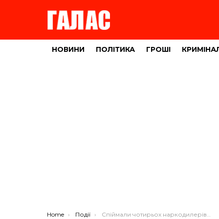
НОВИНИ
ПОЛІТИКА
ГРОШІ
КРИМІНА
You are here:
Home
Події
Спіймали чотирьох наркодилерів, які малювали по Тернополю “Telegram – сладості” (ВІДЕО)