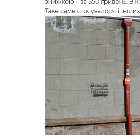
знижкою – за 550 гривень. З
Таке саме стосувалося і інших