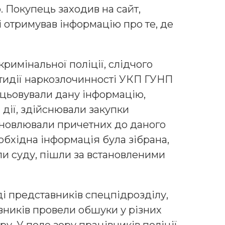
 Покупець заходив на сайт,
і отримував інформацію про те, де
кримінальної поліції, слідчого
отидії наркозлочинності УКП ГУНП
ацьовували дану інформацію,
дії, здійснювали закупки
ановлювали причетних до даного
необхідна інформація була зібрана,
ли суду, пішли за встановленими
ді представників спецпідрозділу,
ивників провели обшуки у різних
у. У поле зору працівників поліції