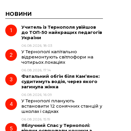
НОВИНИ
Учитель із Тернополя увійшов
до ТОП-50 найкращих педагогів
України
06.08.2026, 18:03
У Тернополі капітально
відремонтують світлофори на
чотирьох локаціях
06.08.2026, 17:14
Фатальний обгін біля Кам’янок:
судитимуть водія, через якого
загинула жінка
06.08.2026, 16:09
У Тернополі планують
встановити 12 сонячних станцій у
школах і садках
06.08.2026, 15:19
Яблучний Спас у Тернополі:
віряни освячували кошики з