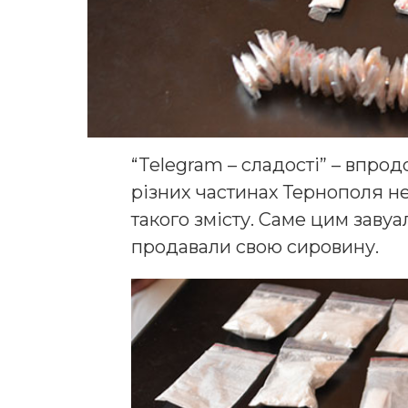
“Telegram – сладості” – впрод
різних частинах Тернополя н
такого змісту. Саме цим заву
продавали свою сировину.