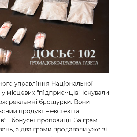
ного управління Національної
 у місцевих “підприємців” існували
акож рекламні брошурки. Вони
ний продукт – екстезі та
в” і бонусні пропозиції. За грам
вень, а два грами продавали уже зі