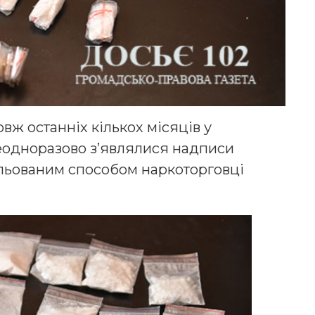
овж останніх кількох місяців у
еодноразово з’являлися надписи
альованим способом наркоторговці