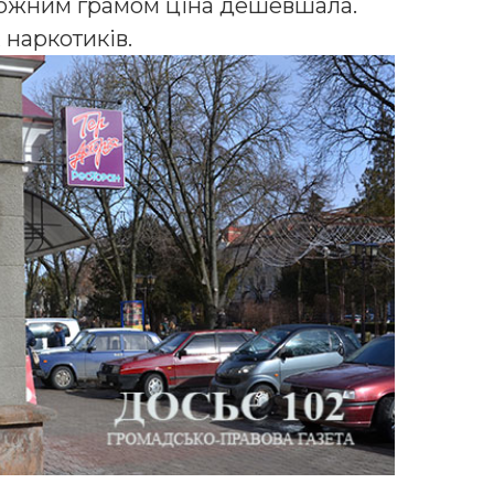
 кожним грамом ціна дешевшала.
 наркотиків.