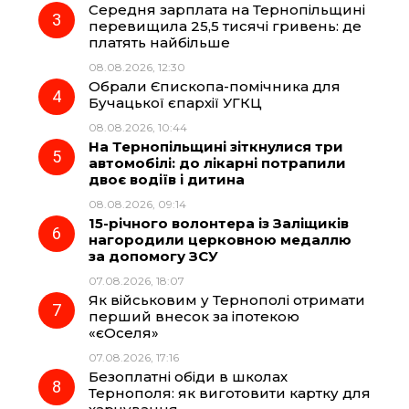
Середня зарплата на Тернопільщині
перевищила 25,5 тисячі гривень: де
k
m
p
платять найбільше
08.08.2026, 12:30
Обрали Єпископа-помічника для
Бучацької єпархії УГКЦ
08.08.2026, 10:44
На Тернопільщині зіткнулися три
автомобілі: до лікарні потрапили
двоє водіїв і дитина
08.08.2026, 09:14
15-річного волонтера із Заліщиків
нагородили церковною медаллю
за допомогу ЗСУ
07.08.2026, 18:07
Як військовим у Тернополі отримати
перший внесок за іпотекою
«єОселя»
07.08.2026, 17:16
Безоплатні обіди в школах
Тернополя: як виготовити картку для