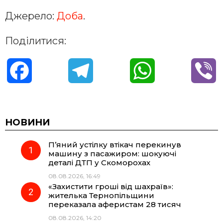
Джерело:
Доба
.
Поділитися:
F
T
W
V
a
e
h
i
c
l
a
b
НОВИНИ
П’яний устілку втікач перекинув
e
e
t
e
машину з пасажиром: шокуючі
деталі ДТП у Скоморохах
b
g
s
r
08.08.2026, 16:49
«Захистити гроші від шахраїв»:
o
r
A
жителька Тернопільщини
переказала аферистам 28 тисяч
08.08.2026, 14:20
o
a
p