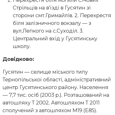
Перехрестя біля могили Січових
Стрільців на в’їзді в Гусятин зі
сторони смт.Гримайлів. 2. Перехрестя
біля залізничного вокзалу — з
вул.Лепкого на с.Суходіл. 3.
Центральний вхід у Гусятинську
школу.
Довідково:
Гусятин — селище міського типу
Тернопільської області, адміністративний
центр Гусятинського району. Населення
— 7,7 тис. осіб (2003 р.). Розташований на
автошляху Т 2002. Автошляхом Т 2011
сполучений з автошляхом М19 (E85).