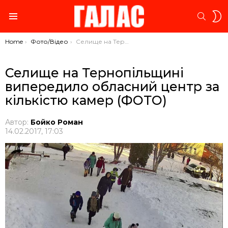
S
SEARC
S
Menu
You are here:
Home
Фото/Відео
Селище на Тернопільщині випередило обласний центр за кількістю камер (ФОТО)
Селище на Тернопільщині
випередило обласний центр за
кількістю камер (ФОТО)
Автор:
Бойко Роман
14.02.2017, 17:03