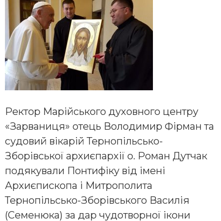
Ректор Марійського духовного центру
«Зарваниця» отець Володимир Фірман та
судовий вікарій Тернопільсько-
Зборівської архиєпархії о. Роман Дутчак
подякували Понтифіку від імені
Архиєпископа і Митрополита
Тернопільсько-Зборівського Василія
(Семенюка) за дар чудотворної ікони