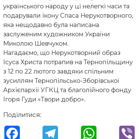
українського народу у ці нелегкі часи та
подарували ікону Спаса Нерукотворного,
яка нещодавно була написана
заслуженим художником України
Миколою Шевчуком.
Нагадаємо, що Нерукотворний образ
Ісуса Христа потрапив на Тернопільщину
з 12 по 22 лютого завдяки спільним
зусиллям Тернопільсько-Зборівської
Архієпархії УГКЦ та благолійного фонду
Ігоря Гуди «Твори добро».
Поділитися:
F
T
W
V