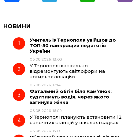
a
e
h
i
c
l
a
b
НОВИНИ
Учитель із Тернополя увійшов до
e
e
t
e
ТОП-50 найкращих педагогів
України
b
g
s
r
06.08.2026, 18:03
У Тернополі капітально
o
r
A
відремонтують світлофори на
чотирьох локаціях
06.08.2026, 17:14
o
a
p
Фатальний обгін біля Кам’янок:
судитимуть водія, через якого
k
m
p
загинула жінка
06.08.2026, 16:09
У Тернополі планують встановити 12
сонячних станцій у школах і садках
06.08.2026, 15:19