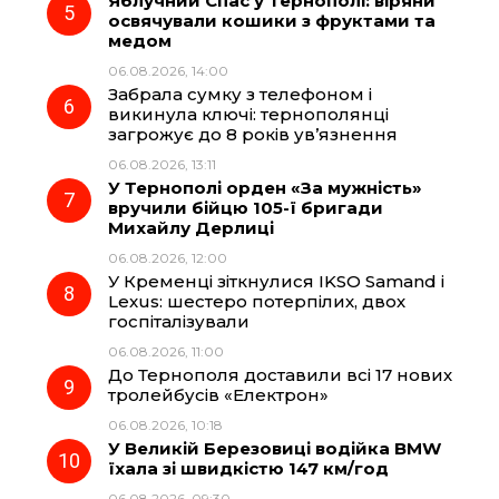
Яблучний Спас у Тернополі: віряни
освячували кошики з фруктами та
медом
06.08.2026, 14:00
Забрала сумку з телефоном і
викинула ключі: тернополянці
загрожує до 8 років ув’язнення
06.08.2026, 13:11
У Тернополі орден «За мужність»
вручили бійцю 105-ї бригади
Михайлу Дерлиці
06.08.2026, 12:00
У Кременці зіткнулися IKSO Samand і
Lexus: шестеро потерпілих, двох
госпіталізували
06.08.2026, 11:00
До Тернополя доставили всі 17 нових
тролейбусів «Електрон»
06.08.2026, 10:18
У Великій Березовиці водійка BMW
їхала зі швидкістю 147 км/год
06.08.2026, 09:30