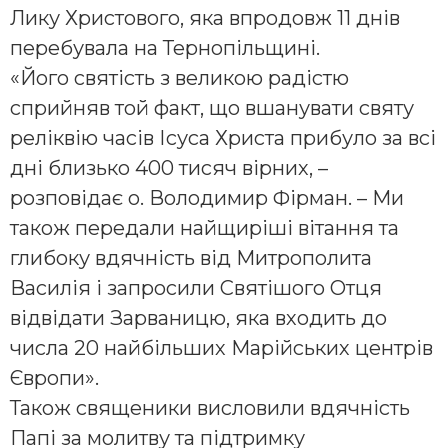
Лику Христового, яка впродовж 11 днів
перебувала на Тернопільщині.
«Його святість з великою радістю
сприйняв той факт, що вшанувати святу
реліквію часів Ісуса Христа прибуло за всі
дні близько 400 тисяч вірних, –
розповідає о. Володимир Фірман. – Ми
також передали найщиріші вітання та
глибоку вдячність від Митрополита
Василія і запросили Святішого Отця
відвідати Зарваницю, яка входить до
числа 20 найбільших Марійських центрів
Європи».
Також священики висловили вдячність
Папі за молитву та підтримку