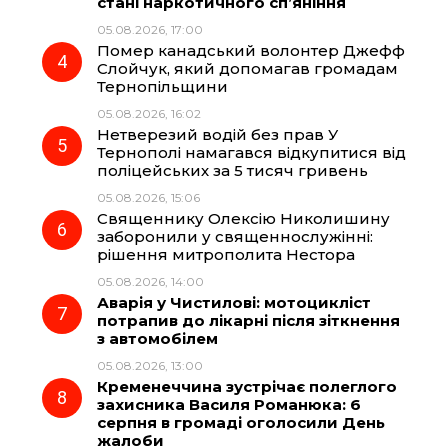
стані наркотичного сп’яніння
05.08.2026, 17:00
Помер канадський волонтер Джефф
Слойчук, який допомагав громадам
Тернопільщини
05.08.2026, 16:02
Нетверезий водій без прав У
Тернополі намагався відкупитися від
поліцейських за 5 тисяч гривень
05.08.2026, 15:06
Священнику Олексію Николишину
заборонили у священнослужінні:
рішення митрополита Нестора
05.08.2026, 14:00
Аварія у Чистилові: мотоцикліст
потрапив до лікарні після зіткнення
з автомобілем
05.08.2026, 13:00
Кременеччина зустрічає полеглого
захисника Василя Романюка: 6
серпня в громаді оголосили День
жалоби