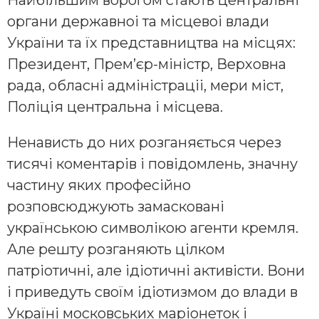
Найбільшим ворогом стають центральні
органи державноі та місцевоі влади
України та їх представництва на місцях:
Президент, Прем’єр-міністр, Верховна
рада, обласні адміністраціі, мери міст,
Поліція центральна і місцева.
Ненависть до них розганяється через
тисячі коментарів і повідомлень, значну
частину яких професійно
розповсюджують замасковані
українською символікою агенти кремля.
Але решту розганяють цілком
патріотичні, але ідіотичні активісти. Вони
і приведуть своїм ідіотизмом до влади в
Україні московських маріонеток і