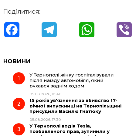
Поділитися:
F
T
W
V
a
e
h
i
c
l
a
b
НОВИНИ
У Тернополі жінку госпіталізували
e
e
t
e
після наїзду автомобіля, який
рухався заднім ходом
b
g
s
r
05.08.2026, 18:40
15 років ув’язнення за вбивство 17-
o
r
A
річної випускниці на Тернопільщині
присудили Василю Гнатюку
05.08.2026, 17:30
o
a
p
У Тернополі водія Tesla,
позбавленого прав, зупинили у
k
m
p