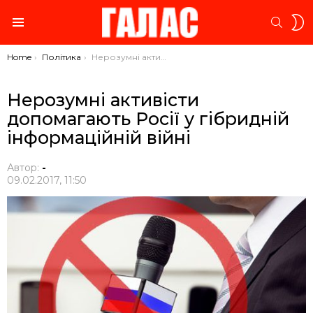
S
SEARC
S
Menu
You are here:
Home
Політика
Нерозумні активісти допомагають Росії у гібридній інформаційній війні
Нерозумні активісти
допомагають Росії у гібридній
інформаційній війні
Автор:
-
09.02.2017, 11:50