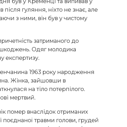
 дня був у Кременці та випивав у
ав після гуляння, ніхто не знає, але
аючи з ними, він був у чистому
ричетність затриманого до
ушкоджень. Одяг молодика
у експертизу.
менчанина 1963 року народження
ина. Жінка, зайшовши в
кнулася на тіло потерпілого.
ові мертвий.
ік помер внаслідок отриманих
і поєднаної травми голови, грудей