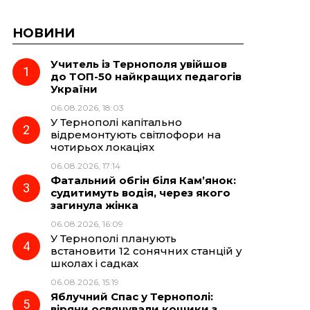
НОВИНИ
Учитель із Тернополя увійшов
до ТОП-50 найкращих педагогів
України
06.08.2026, 18:03
У Тернополі капітально
відремонтують світлофори на
чотирьох локаціях
06.08.2026, 17:14
Фатальний обгін біля Кам’янок:
судитимуть водія, через якого
загинула жінка
06.08.2026, 16:09
У Тернополі планують
встановити 12 сонячних станцій у
школах і садках
06.08.2026, 15:19
Яблучний Спас у Тернополі:
віряни освячували кошики з