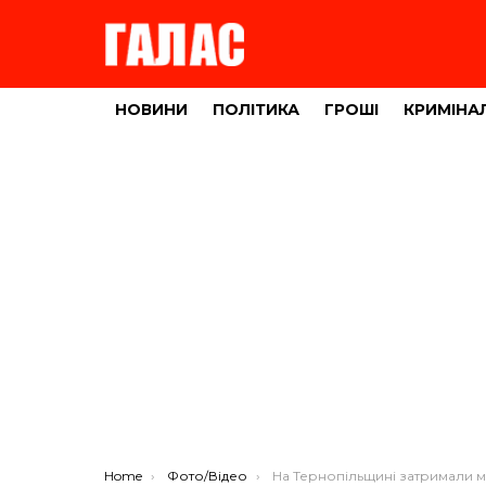
НОВИНИ
ПОЛІТИКА
ГРОШІ
КРИМІНА
You are here:
Home
Фото/Відео
На Тернопільщині затримали молодика, який до смерті побив 53-річного чоловіка