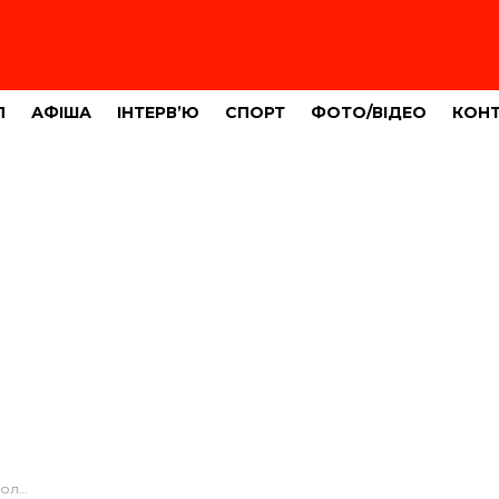
Л
АФІША
ІНТЕРВ’Ю
СПОРТ
ФОТО/ВІДЕО
КОН
 (ФОТО)