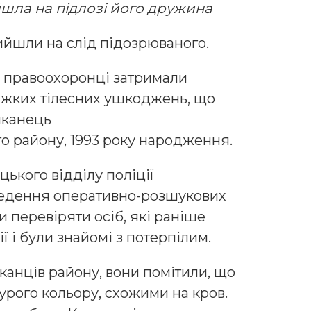
шла на підлозі його дружина
ийшли на слід підозрюваного.
, правоохоронці затримали
яжких тілесних ушкоджень, що
шканець
о району, 1993 року народження.
ького відділу поліції
ведення оперативно-розшукових
и перевіряти осіб, які раніше
ї і були знайомі з потерпілим.
анців району, вони помітили, що
урого кольору, схожими на кров.