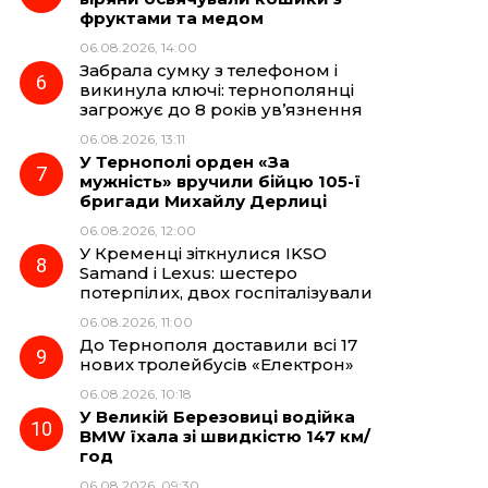
фруктами та медом
06.08.2026, 14:00
Забрала сумку з телефоном і
викинула ключі: тернополянці
загрожує до 8 років ув’язнення
06.08.2026, 13:11
У Тернополі орден «За
мужність» вручили бійцю 105-ї
бригади Михайлу Дерлиці
06.08.2026, 12:00
У Кременці зіткнулися IKSO
Samand і Lexus: шестеро
потерпілих, двох госпіталізували
06.08.2026, 11:00
До Тернополя доставили всі 17
нових тролейбусів «Електрон»
06.08.2026, 10:18
У Великій Березовиці водійка
BMW їхала зі швидкістю 147 км/
год
06.08.2026, 09:30