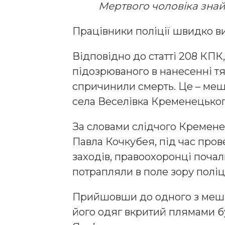
Мертвого чоловіка знай
Працівники поліції швидко в
Відповідно до статті 208 КПК
підозрюваного в нанесенні т
спричинили смерть. Це – ме
села Веселівка Кременецьког
За словами слідчого Кременец
Павла Кочкубея, під час про
заходів, правоохоронці почал
потрапляли в поле зору поліці
Прийшовши до одного з мешк
його одяг вкритий плямами б