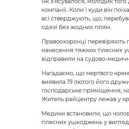
Як з’ясувалося, молодик того
компанії. Коли і куди він поїх
всі стверджують, що, перебув
одязі без жодних плям.
Правоохоронці перевіряють п
нанесення тяжких тілесних 
відправили на судово-медичн
Нагадаємо, що мертвого кре
виявила 19 лютого його друж
господарське приміщення, нат
Житель райцентру лежав у кр
Медики встановили, що чолов
тілесних ушкоджень у вигляд